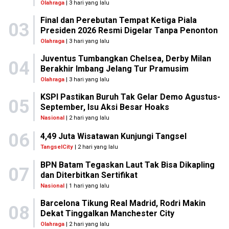
Olahraga
| 3 hari yang lalu
Final dan Perebutan Tempat Ketiga Piala
03
Presiden 2026 Resmi Digelar Tanpa Penonton
Olahraga
| 3 hari yang lalu
Juventus Tumbangkan Chelsea, Derby Milan
04
Berakhir Imbang Jelang Tur Pramusim
Olahraga
| 3 hari yang lalu
KSPI Pastikan Buruh Tak Gelar Demo Agustus-
05
September, Isu Aksi Besar Hoaks
Nasional
| 2 hari yang lalu
06
4,49 Juta Wisatawan Kunjungi Tangsel
TangselCity
| 2 hari yang lalu
BPN Batam Tegaskan Laut Tak Bisa Dikapling
07
dan Diterbitkan Sertifikat
Nasional
| 1 hari yang lalu
Barcelona Tikung Real Madrid, Rodri Makin
08
Dekat Tinggalkan Manchester City
Olahraga
| 2 hari yang lalu