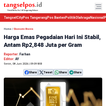
TangselCity
Pos Tangerang
Pos Banten
Politik
Olahraga
Nasional
P
Home
/
Ekonomi Bisnis
Harga Emas Pegadaian Hari Ini Stabil,
Antam Rp2,848 Juta per Gram
Reporter:
Farhan
Editor:
AY
Senin, 08 Juni 2026 | 09:09 WIB
Share
Tweet
Share
Share