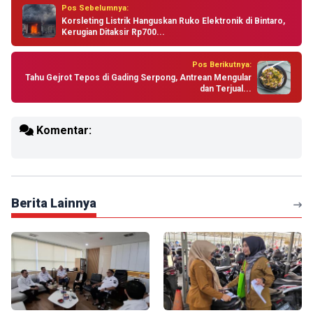
Pos Sebelumnya:
Korsleting Listrik Hanguskan Ruko Elektronik di Bintaro,
Kerugian Ditaksir Rp700...
Pos Berikutnya:
Tahu Gejrot Tepos di Gading Serpong, Antrean Mengular
dan Terjual...
Komentar:
Berita Lainnya