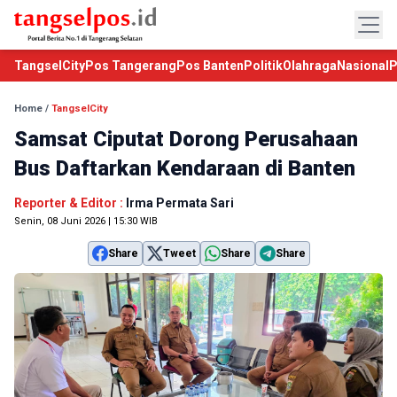
TangselCity
Pos Tangerang
Pos Banten
Politik
Olahraga
Nasional
P
Home
/
TangselCity
Samsat Ciputat Dorong Perusahaan
Bus Daftarkan Kendaraan di Banten
Reporter & Editor :
Irma Permata Sari
Senin, 08 Juni 2026 | 15:30 WIB
Share
Tweet
Share
Share