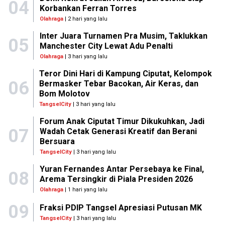
04
Korbankan Ferran Torres
Olahraga
| 2 hari yang lalu
Inter Juara Turnamen Pra Musim, Taklukkan
05
Manchester City Lewat Adu Penalti
Olahraga
| 3 hari yang lalu
Teror Dini Hari di Kampung Ciputat, Kelompok
06
Bermasker Tebar Bacokan, Air Keras, dan
Bom Molotov
TangselCity
| 3 hari yang lalu
Forum Anak Ciputat Timur Dikukuhkan, Jadi
07
Wadah Cetak Generasi Kreatif dan Berani
Bersuara
TangselCity
| 3 hari yang lalu
Yuran Fernandes Antar Persebaya ke Final,
08
Arema Tersingkir di Piala Presiden 2026
Olahraga
| 1 hari yang lalu
09
Fraksi PDIP Tangsel Apresiasi Putusan MK
TangselCity
| 3 hari yang lalu