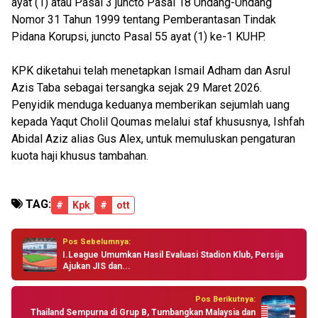
ayat (1) atau Pasal 3 juncto Pasal 18 Undang-Undang
Nomor 31 Tahun 1999 tentang Pemberantasan Tindak
Pidana Korupsi, juncto Pasal 55 ayat (1) ke-1 KUHP.
KPK diketahui telah menetapkan Ismail Adham dan Asrul
Azis Taba sebagai tersangka sejak 29 Maret 2026.
Penyidik menduga keduanya memberikan sejumlah uang
kepada Yaqut Cholil Qoumas melalui staf khususnya, Ishfah
Abidal Aziz alias Gus Alex, untuk memuluskan pengaturan
kuota haji khusus tambahan.
TAG:
#
Kpk
#
ott
Pos Sebelumnya:
I.League Umumkan Hasil Evaluasi Stadion Klub, Persija
Ajukan JIS dan...
Pos Berikutnya:
Thailand Sempurna di Grup B, Tumbangkan Malaysia dan