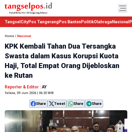
TangselCity
Pos Tangerang
Pos Banten
Politik
Olahraga
Nasional
P
Home
/
Nasional
KPK Kembali Tahan Dua Tersangka
Swasta dalam Kasus Korupsi Kuota
Haji, Total Empat Orang Dijebloskan
ke Rutan
Reporter & Editor :
AY
Selasa, 09 Juni 2026 | 06:20 WIB
Share
Tweet
Share
Share