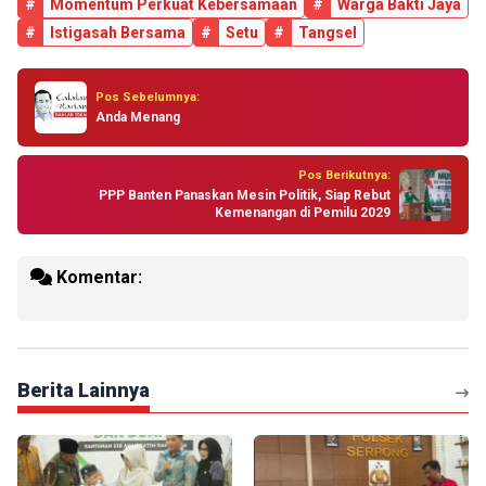
#
Momentum Perkuat Kebersamaan
#
Warga Bakti Jaya
#
Istigasah Bersama
#
Setu
#
Tangsel
Pos Sebelumnya:
Anda Menang
Pos Berikutnya:
PPP Banten Panaskan Mesin Politik, Siap Rebut
Kemenangan di Pemilu 2029
Komentar:
Berita Lainnya