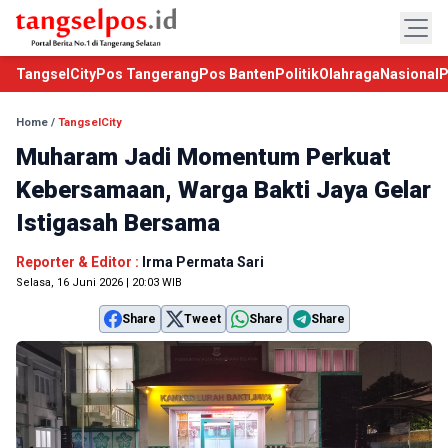
TangselCity
Pos Tangerang
Pos Banten
Politik
Olahraga
Nasional
P
Home
/
TangselCity
Muharam Jadi Momentum Perkuat
Kebersamaan, Warga Bakti Jaya Gelar
Istigasah Bersama
Reporter & Editor :
Irma Permata Sari
Selasa, 16 Juni 2026 | 20:03 WIB
Share
Tweet
Share
Share