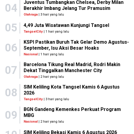
Juventus Tumbangkan Chelsea, Derby Milan
04
Berakhir Imbang Jelang Tur Pramusim
Olahraga
| 3 hari yang lalu
05
4,49 Juta Wisatawan Kunjungi Tangsel
TangselCity
| 1 hari yang lalu
KSPI Pastikan Buruh Tak Gelar Demo Agustus-
06
September, Isu Aksi Besar Hoaks
Nasional
| 1 hari yang lalu
Barcelona Tikung Real Madrid, Rodri Makin
07
Dekat Tinggalkan Manchester City
Olahraga
| 2 hari yang lalu
SIM Keliling Kota Tangsel Kamis 6 Agustus
08
2026
TangselCity
| 3 hari yang lalu
BGN Gandeng Kemenkes Perkuat Program
09
MBG
Nasional
| 2 hari yang lalu
SIM Keliling Bekasi Kamis 6 Agustus 2026