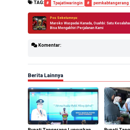
TAG:
#
Tpajatiwaringin
#
pemkabtangerang
Pos Sebelumnya:
Maroko Waspadai Kanada, Ouahbi: Satu Kesalaha
Bisa Mengakhiri Perjalanan Kami
Komentar:
Berita Lainnya
Bupati Tangerang Luncurkan
Bupati Tan