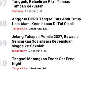
07
Tangguh, Kehadiran Pilar Timnas
Tambah Kekuatan
Olahraga
| 1 hari yang lalu
Anggota DPRD Tangsel Gus Andi Tutup
08
Usia Alami Kecelakaan Di Tol Cipali
TangselCity
| 2 hari yang lalu
Jelang Tahapan Pemilu 2027, Bawaslu
09
Gencarkan Sosialisasi Kepemiluan
hingga ke Sekolah
TangselCity
| 2 hari yang lalu
Tangsel Matangkan Event Car Free
10
Night
TangselCity
| 2 hari yang lalu