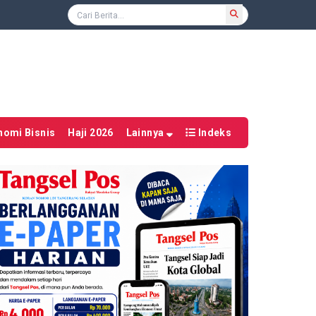
nomi Bisnis
Haji 2026
Lainnya
Indeks