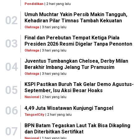
Pendidikan
| 2 hari yang lalu
Umuh Muchtar Yakin Persib Makin Tangguh,
02
Kehadiran Pilar Timnas Tambah Kekuatan
Olahraga
| 3 hari yang lalu
Final dan Perebutan Tempat Ketiga Piala
03
Presiden 2026 Resmi Digelar Tanpa Penonton
Olahraga
| 3 hari yang lalu
Juventus Tumbangkan Chelsea, Derby Milan
04
Berakhir Imbang Jelang Tur Pramusim
Olahraga
| 3 hari yang lalu
KSPI Pastikan Buruh Tak Gelar Demo Agustus-
05
September, Isu Aksi Besar Hoaks
Nasional
| 2 hari yang lalu
06
4,49 Juta Wisatawan Kunjungi Tangsel
TangselCity
| 2 hari yang lalu
BPN Batam Tegaskan Laut Tak Bisa Dikapling
07
dan Diterbitkan Sertifikat
Nasional
| 1 hari yang lalu