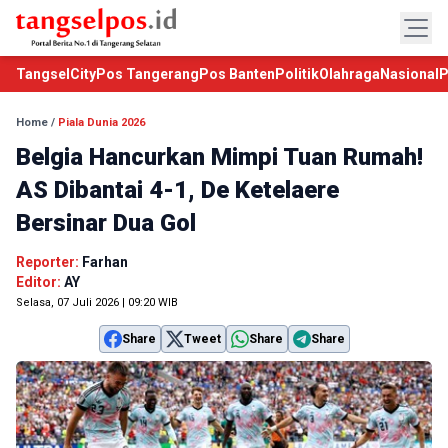
TangselCity
Pos Tangerang
Pos Banten
Politik
Olahraga
Nasional
P
Home
/
Piala Dunia 2026
Belgia Hancurkan Mimpi Tuan Rumah!
AS Dibantai 4-1, De Ketelaere
Bersinar Dua Gol
Reporter:
Farhan
Editor:
AY
Selasa, 07 Juli 2026 | 09:20 WIB
Share
Tweet
Share
Share