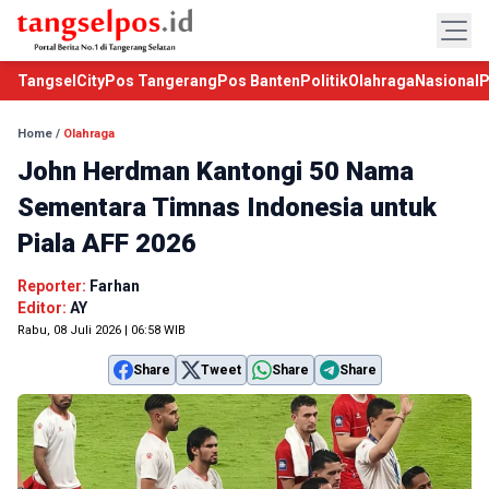
TangselCity
Pos Tangerang
Pos Banten
Politik
Olahraga
Nasional
P
Home
/
Olahraga
John Herdman Kantongi 50 Nama
Sementara Timnas Indonesia untuk
Piala AFF 2026
Reporter:
Farhan
Editor:
AY
Rabu, 08 Juli 2026 | 06:58 WIB
Share
Tweet
Share
Share