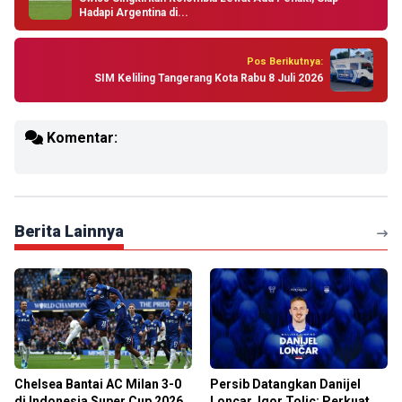
Hadapi Argentina di...
Pos Berikutnya:
SIM Keliling Tangerang Kota Rabu 8 Juli 2026
Komentar:
Berita Lainnya
Chelsea Bantai AC Milan 3-0
Persib Datangkan Danijel
di Indonesia Super Cup 2026
Loncar, Igor Tolic: Perkuat