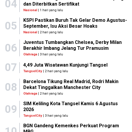
04
dan Diterbitkan Sertifikat
Nasional
| 1 hari yang lalu
KSPI Pastikan Buruh Tak Gelar Demo Agustus-
05
September, Isu Aksi Besar Hoaks
Nasional
| 2 hari yang lalu
Juventus Tumbangkan Chelsea, Derby Milan
06
Berakhir Imbang Jelang Tur Pramusim
Olahraga
| 3 hari yang lalu
07
4,49 Juta Wisatawan Kunjungi Tangsel
TangselCity
| 2 hari yang lalu
Barcelona Tikung Real Madrid, Rodri Makin
08
Dekat Tinggalkan Manchester City
Olahraga
| 2 hari yang lalu
SIM Keliling Kota Tangsel Kamis 6 Agustus
09
2026
TangselCity
| 3 hari yang lalu
BGN Gandeng Kemenkes Perkuat Program
10
MBG