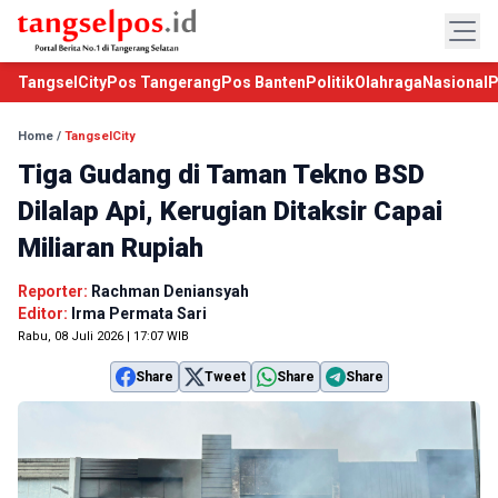
TangselCity
Pos Tangerang
Pos Banten
Politik
Olahraga
Nasional
P
Home
/
TangselCity
Tiga Gudang di Taman Tekno BSD
Dilalap Api, Kerugian Ditaksir Capai
Miliaran Rupiah
Reporter:
Rachman Deniansyah
Editor:
Irma Permata Sari
Rabu, 08 Juli 2026 | 17:07 WIB
Share
Tweet
Share
Share