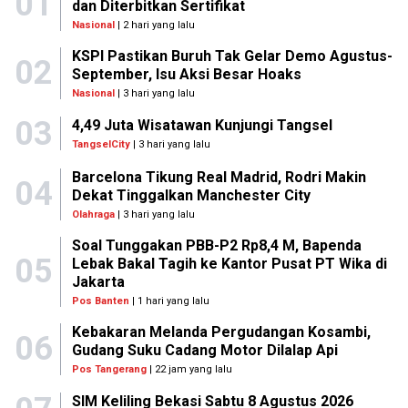
01
dan Diterbitkan Sertifikat
Nasional
| 2 hari yang lalu
KSPI Pastikan Buruh Tak Gelar Demo Agustus-
02
September, Isu Aksi Besar Hoaks
Nasional
| 3 hari yang lalu
03
4,49 Juta Wisatawan Kunjungi Tangsel
TangselCity
| 3 hari yang lalu
Barcelona Tikung Real Madrid, Rodri Makin
04
Dekat Tinggalkan Manchester City
Olahraga
| 3 hari yang lalu
Soal Tunggakan PBB-P2 Rp8,4 M, Bapenda
05
Lebak Bakal Tagih ke Kantor Pusat PT Wika di
Jakarta
Pos Banten
| 1 hari yang lalu
Kebakaran Melanda Pergudangan Kosambi,
06
Gudang Suku Cadang Motor Dilalap Api
Pos Tangerang
| 22 jam yang lalu
SIM Keliling Bekasi Sabtu 8 Agustus 2026