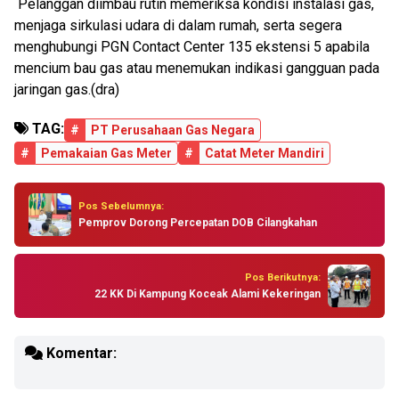
Pelanggan diimbau rutin memeriksa kondisi instalasi gas,
menjaga sirkulasi udara di dalam rumah, serta segera
menghubungi PGN Contact Center 135 ekstensi 5 apabila
mencium bau gas atau menemukan indikasi gangguan pada
jaringan gas.(dra)
TAG:
#
PT Perusahaan Gas Negara
#
Pemakaian Gas Meter
#
Catat Meter Mandiri
Pos Sebelumnya:
Pemprov Dorong Percepatan DOB Cilangkahan
Pos Berikutnya:
22 KK Di Kampung Koceak Alami Kekeringan
Komentar: