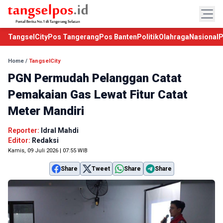
TangselCity
Pos Tangerang
Pos Banten
Politik
Olahraga
Nasional
P
Home
/
TangselCity
PGN Permudah Pelanggan Catat
Pemakaian Gas Lewat Fitur Catat
Meter Mandiri
Reporter:
Idral Mahdi
Editor:
Redaksi
Kamis, 09 Juli 2026 | 07:55 WIB
Share
Tweet
Share
Share