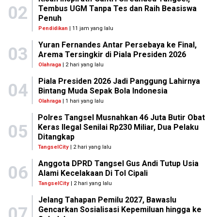
02
Tembus UGM Tanpa Tes dan Raih Beasiswa
Penuh
Pendidikan
| 11 jam yang lalu
Yuran Fernandes Antar Persebaya ke Final,
03
Arema Tersingkir di Piala Presiden 2026
Olahraga
| 2 hari yang lalu
Piala Presiden 2026 Jadi Panggung Lahirnya
04
Bintang Muda Sepak Bola Indonesia
Olahraga
| 1 hari yang lalu
Polres Tangsel Musnahkan 46 Juta Butir Obat
05
Keras Ilegal Senilai Rp230 Miliar, Dua Pelaku
Ditangkap
TangselCity
| 2 hari yang lalu
Anggota DPRD Tangsel Gus Andi Tutup Usia
06
Alami Kecelakaan Di Tol Cipali
TangselCity
| 2 hari yang lalu
Jelang Tahapan Pemilu 2027, Bawaslu
07
Gencarkan Sosialisasi Kepemiluan hingga ke