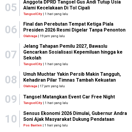
Anggota DPRD Tangsel Gus Andi Tutup Usia
05
Alami Kecelakaan Di Tol Cipali
TangselCity
| 1 hari yang lalu
Final dan Perebutan Tempat Ketiga Piala
06
Presiden 2026 Resmi Digelar Tanpa Penonton
Olahraga
| 19 jam yang lalu
Jelang Tahapan Pemilu 2027, Bawaslu
07
Gencarkan Sosialisasi Kepemiluan hingga ke
Sekolah
TangselCity
| 1 hari yang lalu
Umuh Muchtar Yakin Persib Makin Tangguh,
08
Kehadiran Pilar Timnas Tambah Kekuatan
Olahraga
| 17 jam yang lalu
09
Tangsel Matangkan Event Car Free Night
TangselCity
| 1 hari yang lalu
Sensus Ekonomi 2026 Dimulai, Gubernur Andra
10
Soni Ajak Masyarakat Dukung Pendataan
Pos Banten
| 1 hari yang lalu