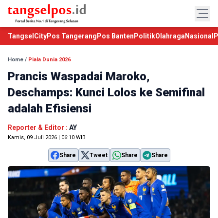
TangselCity
Pos Tangerang
Pos Banten
Politik
Olahraga
Nasional
P
Home
/
Piala Dunia 2026
Prancis Waspadai Maroko,
Deschamps: Kunci Lolos ke Semifinal
adalah Efisiensi
Reporter & Editor :
AY
Kamis, 09 Juli 2026 | 06:10 WIB
Share
Tweet
Share
Share