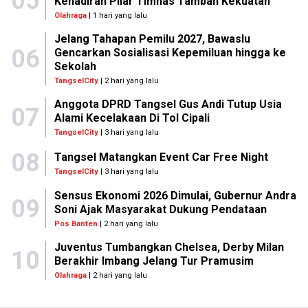
05
Kehadiran Pilar Timnas Tambah Kekuatan
Olahraga
| 1 hari yang lalu
Jelang Tahapan Pemilu 2027, Bawaslu
06
Gencarkan Sosialisasi Kepemiluan hingga ke
Sekolah
TangselCity
| 2 hari yang lalu
Anggota DPRD Tangsel Gus Andi Tutup Usia
07
Alami Kecelakaan Di Tol Cipali
TangselCity
| 3 hari yang lalu
08
Tangsel Matangkan Event Car Free Night
TangselCity
| 3 hari yang lalu
Sensus Ekonomi 2026 Dimulai, Gubernur Andra
09
Soni Ajak Masyarakat Dukung Pendataan
Pos Banten
| 2 hari yang lalu
Juventus Tumbangkan Chelsea, Derby Milan
10
Berakhir Imbang Jelang Tur Pramusim
Olahraga
| 2 hari yang lalu