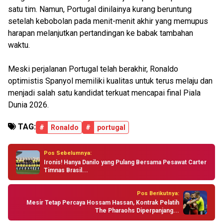
satu tim. Namun, Portugal dinilainya kurang beruntung
setelah kebobolan pada menit-menit akhir yang memupus
harapan melanjutkan pertandingan ke babak tambahan
waktu.
Meski perjalanan Portugal telah berakhir, Ronaldo
optimistis Spanyol memiliki kualitas untuk terus melaju dan
menjadi salah satu kandidat terkuat mencapai final Piala
Dunia 2026.
TAG:
#
Ronaldo
#
portugal
Pos Sebelumnya:
Ironis! Hanya Danilo yang Pulang Bersama Pesawat Carter
Timnas Brasil...
Pos Berikutnya:
Mesir Tetap Percaya Hossam Hassan, Kontrak Pelatih
The Pharaohs Diperpanjang...