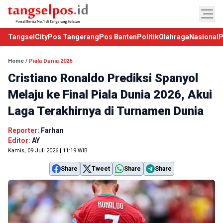
TangselCity
Pos Tangerang
Pos Banten
Politik
Olahraga
Nasional
P
Home
/
Piala Dunia 2026
Cristiano Ronaldo Prediksi Spanyol
Melaju ke Final Piala Dunia 2026, Akui
Laga Terakhirnya di Turnamen Dunia
Reporter:
Farhan
Editor:
AY
Kamis, 09 Juli 2026 | 11:19 WIB
Share
Tweet
Share
Share