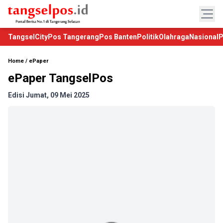
TangselCity
Pos Tangerang
Pos Banten
Politik
Olahraga
Nasional
P
Home
/
ePaper
ePaper TangselPos
Edisi Jumat, 09 Mei 2025