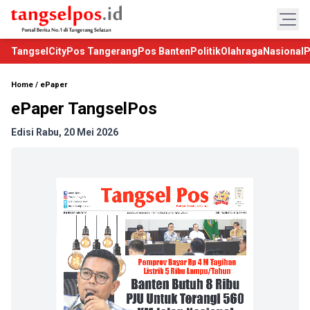
TangselCity
Pos Tangerang
Pos Banten
Politik
Olahraga
Nasional
P
Home
/
ePaper
ePaper TangselPos
Edisi Rabu, 20 Mei 2026