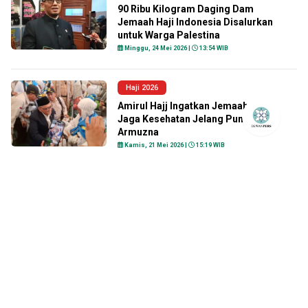
90 Ribu Kilogram Daging Dam
Jemaah Haji Indonesia Disalurkan
untuk Warga Palestina
Minggu, 24 Mei 2026 |
13:54 WIB
Haji 2026
Amirul Hajj Ingatkan Jemaah Haji
Jaga Kesehatan Jelang Puncak
Armuzna
Kamis, 21 Mei 2026 |
15:19 WIB
Haji 2026
320 Jemaah Jadi Korban Haji Ilegal,
Kerugian Tembus Rp10 Miliar
Selasa, 19 Mei 2026 |
13:06 WIB
Haji 2026
Jemaah Haji Lansia Asal Jakarta
Dilaporkan Hilang di Makkah,