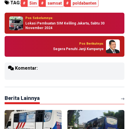
TAG:
#
Sim
#
samsat
#
poldabanten
Pos Sebelumnya:
Lokasi Pembuatan SIM Keliling Jakarta, Sabtu 30
November 2024
Pos Berikutnya:
Segera Penuhi Janji Kampanye
Komentar:
Berita Lainnya