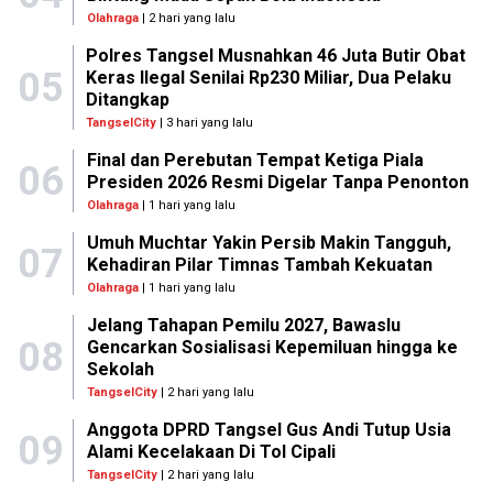
Olahraga
| 2 hari yang lalu
Polres Tangsel Musnahkan 46 Juta Butir Obat
05
Keras Ilegal Senilai Rp230 Miliar, Dua Pelaku
Ditangkap
TangselCity
| 3 hari yang lalu
Final dan Perebutan Tempat Ketiga Piala
06
Presiden 2026 Resmi Digelar Tanpa Penonton
Olahraga
| 1 hari yang lalu
Umuh Muchtar Yakin Persib Makin Tangguh,
07
Kehadiran Pilar Timnas Tambah Kekuatan
Olahraga
| 1 hari yang lalu
Jelang Tahapan Pemilu 2027, Bawaslu
08
Gencarkan Sosialisasi Kepemiluan hingga ke
Sekolah
TangselCity
| 2 hari yang lalu
Anggota DPRD Tangsel Gus Andi Tutup Usia
09
Alami Kecelakaan Di Tol Cipali
TangselCity
| 2 hari yang lalu