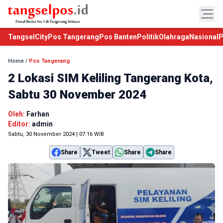
TangselCity
Pos Tangerang
Pos Banten
Politik
Olahraga
Nasional
P
Home
/
Pos Tangerang
2 Lokasi SIM Keliling Tangerang Kota,
Sabtu 30 November 2024
Oleh:
Farhan
Editor:
admin
Sabtu, 30 November 2024 | 07:16 WIB
Share
Tweet
Share
Share