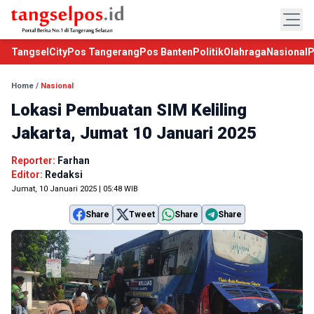
TangselCity
Pos Tangerang
Pos Banten
Politik
Olahraga
Nasional
P
Home
/
Nasional
Lokasi Pembuatan SIM Keliling
Jakarta, Jumat 10 Januari 2025
Reporter:
Farhan
Editor:
Redaksi
Jumat, 10 Januari 2025 | 05:48 WIB
Share
Tweet
Share
Share