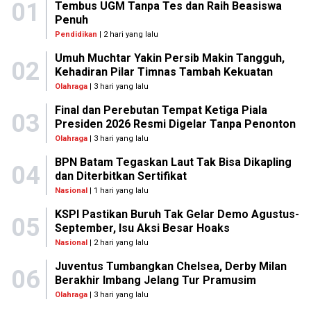
01
Tembus UGM Tanpa Tes dan Raih Beasiswa
Penuh
Pendidikan
| 2 hari yang lalu
Umuh Muchtar Yakin Persib Makin Tangguh,
02
Kehadiran Pilar Timnas Tambah Kekuatan
Olahraga
| 3 hari yang lalu
Final dan Perebutan Tempat Ketiga Piala
03
Presiden 2026 Resmi Digelar Tanpa Penonton
Olahraga
| 3 hari yang lalu
BPN Batam Tegaskan Laut Tak Bisa Dikapling
04
dan Diterbitkan Sertifikat
Nasional
| 1 hari yang lalu
KSPI Pastikan Buruh Tak Gelar Demo Agustus-
05
September, Isu Aksi Besar Hoaks
Nasional
| 2 hari yang lalu
Juventus Tumbangkan Chelsea, Derby Milan
06
Berakhir Imbang Jelang Tur Pramusim
Olahraga
| 3 hari yang lalu