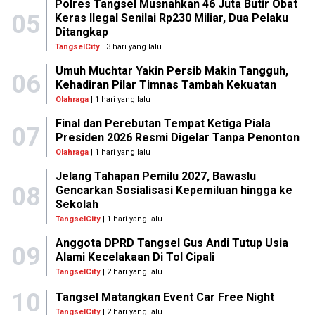
Polres Tangsel Musnahkan 46 Juta Butir Obat
05
Keras Ilegal Senilai Rp230 Miliar, Dua Pelaku
Ditangkap
TangselCity
| 3 hari yang lalu
Umuh Muchtar Yakin Persib Makin Tangguh,
06
Kehadiran Pilar Timnas Tambah Kekuatan
Olahraga
| 1 hari yang lalu
Final dan Perebutan Tempat Ketiga Piala
07
Presiden 2026 Resmi Digelar Tanpa Penonton
Olahraga
| 1 hari yang lalu
Jelang Tahapan Pemilu 2027, Bawaslu
08
Gencarkan Sosialisasi Kepemiluan hingga ke
Sekolah
TangselCity
| 1 hari yang lalu
Anggota DPRD Tangsel Gus Andi Tutup Usia
09
Alami Kecelakaan Di Tol Cipali
TangselCity
| 2 hari yang lalu
10
Tangsel Matangkan Event Car Free Night
TangselCity
| 2 hari yang lalu