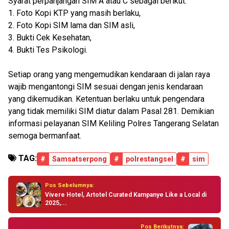
Syarat perpanjangan SIM A atau C sebagai berikut:
1. Foto Kopi KTP yang masih berlaku,
2. Foto Kopi SIM lama dan SIM asli,
3. Bukti Cek Kesehatan,
4. Bukti Tes Psikologi.
Setiap orang yang mengemudikan kendaraan di jalan raya
wajib mengantongi SIM sesuai dengan jenis kendaraan
yang dikemudikan. Ketentuan berlaku untuk pengendara
yang tidak memiliki SIM diatur dalam Pasal 281. Demikian
informasi pelayanan SIM Keliling Polres Tangerang Selatan
semoga bermanfaat.
TAG:
#
Samsatserpong
#
polrestangsel
#
sim
Pos Sebelumnya:
Vivere Hotel, Artotel Curated Kampanye Like a Local di
2025,...
Pos Berikutnya: