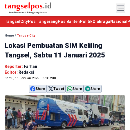
TangselCity
Pos Tangerang
Pos Banten
Politik
Olahraga
Nasional
P
Home
/
TangselCity
Lokasi Pembuatan SIM Keliling
Tangsel, Sabtu 11 Januari 2025
Reporter:
Farhan
Editor:
Redaksi
Sabtu, 11 Januari 2025 | 05:30 WIB
Share
Tweet
Share
Share