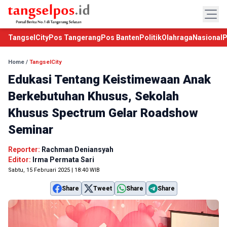
TangselCity
Pos Tangerang
Pos Banten
Politik
Olahraga
Nasional
P
Home
/
TangselCity
Edukasi Tentang Keistimewaan Anak
Berkebutuhan Khusus, Sekolah
Khusus Spectrum Gelar Roadshow
Seminar
Reporter:
Rachman Deniansyah
Editor:
Irma Permata Sari
Sabtu, 15 Februari 2025 | 18:40 WIB
Share
Tweet
Share
Share