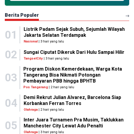
Berita Populer
Listrik Padam Sejak Subuh, Sejumlah Wilayah
01
Jakarta Selatan Terdampak
Nasional
| 3 hari yang lalu
02
Sungai Ciputat Dikeruk Dari Hulu Sampai Hilir
TangselCity
| 3 hari yang lalu
Program Diskon Kemerdekaan, Warga Kota
03
Tangerang Bisa Nikmati Potongan
Pembayaran PBB hingga BPHTB
Pos Tangerang
| 2 hari yang lalu
Demi Rekrut Julian Alvarez, Barcelona Siap
04
Korbankan Ferran Torres
Olahraga
| 2 hari yang lalu
Inter Juara Turnamen Pra Musim, Taklukkan
05
Manchester City Lewat Adu Penalti
Olahraga
| 3 hari yang lalu