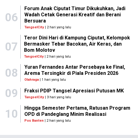
Forum Anak Ciputat Timur Dikukuhkan, Jadi
06
Wadah Cetak Generasi Kreatif dan Berani
Bersuara
TangselCity
| 2 hari yang lalu
Teror Dini Hari di Kampung Ciputat, Kelompok
07
Bermasker Tebar Bacokan, Air Keras, dan
Bom Molotov
TangselCity
| 2 hari yang lalu
Yuran Fernandes Antar Persebaya ke Final,
08
Arema Tersingkir di Piala Presiden 2026
Olahraga
| 1 hari yang lalu
09
Fraksi PDIP Tangsel Apresiasi Putusan MK
TangselCity
| 3 hari yang lalu
Hingga Semester Pertama, Ratusan Program
10
OPD di Pandeglang Minim Realisasi
Pos Banten
| 2 hari yang lalu