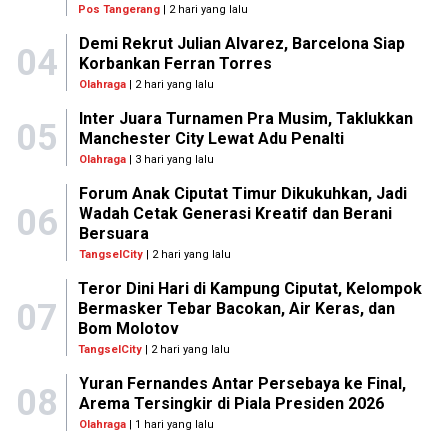
Pos Tangerang
| 2 hari yang lalu
Demi Rekrut Julian Alvarez, Barcelona Siap
04
Korbankan Ferran Torres
Olahraga
| 2 hari yang lalu
Inter Juara Turnamen Pra Musim, Taklukkan
05
Manchester City Lewat Adu Penalti
Olahraga
| 3 hari yang lalu
Forum Anak Ciputat Timur Dikukuhkan, Jadi
06
Wadah Cetak Generasi Kreatif dan Berani
Bersuara
TangselCity
| 2 hari yang lalu
Teror Dini Hari di Kampung Ciputat, Kelompok
07
Bermasker Tebar Bacokan, Air Keras, dan
Bom Molotov
TangselCity
| 2 hari yang lalu
Yuran Fernandes Antar Persebaya ke Final,
08
Arema Tersingkir di Piala Presiden 2026
Olahraga
| 1 hari yang lalu