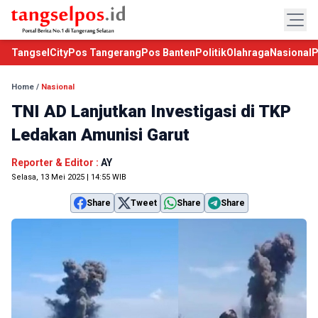
TangselCity
Pos Tangerang
Pos Banten
Politik
Olahraga
Nasional
P
Home
/
Nasional
TNI AD Lanjutkan Investigasi di TKP
Ledakan Amunisi Garut
Reporter & Editor :
AY
Selasa, 13 Mei 2025 | 14:55 WIB
Share
Tweet
Share
Share