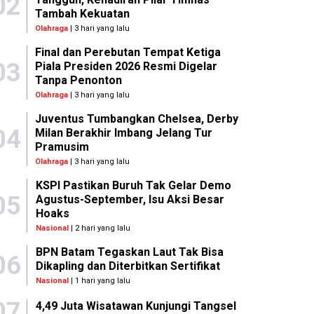
02
Tambah Kekuatan
Olahraga
| 3 hari yang lalu
Final dan Perebutan Tempat Ketiga
03
Piala Presiden 2026 Resmi Digelar
Tanpa Penonton
Olahraga
| 3 hari yang lalu
Juventus Tumbangkan Chelsea, Derby
04
Milan Berakhir Imbang Jelang Tur
Pramusim
Olahraga
| 3 hari yang lalu
KSPI Pastikan Buruh Tak Gelar Demo
05
Agustus-September, Isu Aksi Besar
Hoaks
Nasional
| 2 hari yang lalu
BPN Batam Tegaskan Laut Tak Bisa
06
Dikapling dan Diterbitkan Sertifikat
Nasional
| 1 hari yang lalu
07
4,49 Juta Wisatawan Kunjungi Tangsel