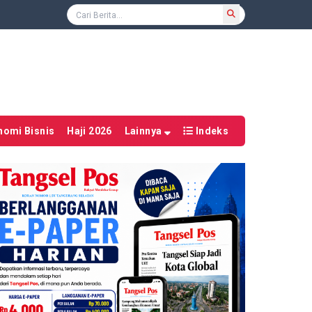
nomi Bisnis
Haji 2026
Lainnya
Indeks