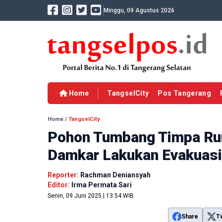
Minggu, 09 Agustus 2026
Home
TangselCity
Pos Tangerang
Home
/
TangselCity
Pohon Tumbang Timpa Ru
Damkar Lakukan Evakuasi
Reporter:
Rachman Deniansyah
Editor:
Irma Permata Sari
Senin, 09 Juni 2025 | 13:54 WIB
Share
T