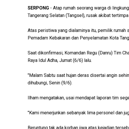
SERPONG
- Atap rumah seorang warga di lingkun
Tangerang Selatan (Tangsel), rusak akibat tertim
Atas peristiwa yang dialaminya itu, pemilik rumah
Pemadam Kebakaran dan Penyelamatan Kota Tang
Saat dikonfirmasi, Komandan Regu (Danru) Tim Charl
Raya Idul Adha, Jumat (6/6) lalu.
"Malam Sabtu saat hujan deras disertai angin seh
dihubungi, Senin (9/6).
Ilham mengatakan, usai mendapat laporan tim seger
"Kami menerjunkan sebanyak lima personel dan jug
Beruntung tak ada korban jiwa atas kejadian terse