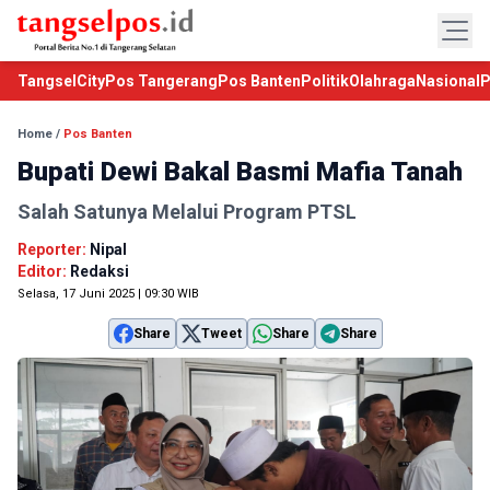
TangselCity
Pos Tangerang
Pos Banten
Politik
Olahraga
Nasional
P
Home
/
Pos Banten
Bupati Dewi Bakal Basmi Mafia Tanah
Salah Satunya Melalui Program PTSL
Reporter:
Nipal
Editor:
Redaksi
Selasa, 17 Juni 2025 | 09:30 WIB
Share
Tweet
Share
Share