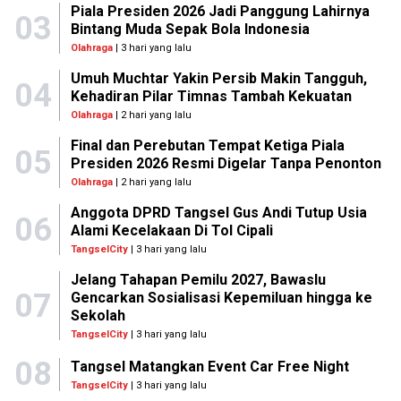
Piala Presiden 2026 Jadi Panggung Lahirnya
03
Bintang Muda Sepak Bola Indonesia
Olahraga
| 3 hari yang lalu
Umuh Muchtar Yakin Persib Makin Tangguh,
04
Kehadiran Pilar Timnas Tambah Kekuatan
Olahraga
| 2 hari yang lalu
Final dan Perebutan Tempat Ketiga Piala
05
Presiden 2026 Resmi Digelar Tanpa Penonton
Olahraga
| 2 hari yang lalu
Anggota DPRD Tangsel Gus Andi Tutup Usia
06
Alami Kecelakaan Di Tol Cipali
TangselCity
| 3 hari yang lalu
Jelang Tahapan Pemilu 2027, Bawaslu
07
Gencarkan Sosialisasi Kepemiluan hingga ke
Sekolah
TangselCity
| 3 hari yang lalu
08
Tangsel Matangkan Event Car Free Night
TangselCity
| 3 hari yang lalu