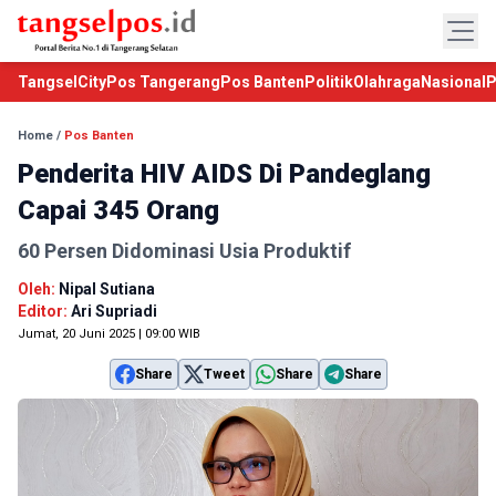
TangselCity
Pos Tangerang
Pos Banten
Politik
Olahraga
Nasional
P
Home
/
Pos Banten
Penderita HIV AIDS Di Pandeglang
Capai 345 Orang
60 Persen Didominasi Usia Produktif
Oleh:
Nipal Sutiana
Editor:
Ari Supriadi
Jumat, 20 Juni 2025 | 09:00 WIB
Share
Tweet
Share
Share