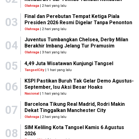
Olahraga
| 2 hari yang lalu
Final dan Perebutan Tempat Ketiga Piala
03
Presiden 2026 Resmi Digelar Tanpa Penonton
Olahraga
| 2 hari yang lalu
Juventus Tumbangkan Chelsea, Derby Milan
04
Berakhir Imbang Jelang Tur Pramusim
Olahraga
| 3 hari yang lalu
05
4,49 Juta Wisatawan Kunjungi Tangsel
TangselCity
| 1 hari yang lalu
KSPI Pastikan Buruh Tak Gelar Demo Agustus-
06
September, Isu Aksi Besar Hoaks
Nasional
| 1 hari yang lalu
Barcelona Tikung Real Madrid, Rodri Makin
07
Dekat Tinggalkan Manchester City
Olahraga
| 2 hari yang lalu
SIM Keliling Kota Tangsel Kamis 6 Agustus
08
2026