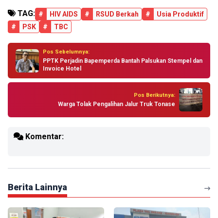
TAG:
#
HIV AIDS
#
RSUD Berkah
#
Usia Produktif
#
PSK
#
TBC
Pos Sebelumnya:
PPTK Perjadin Bapemperda Bantah Palsukan Stempel dan
Invoice Hotel
Pos Berikutnya:
Warga Tolak Pengalihan Jalur Truk Tonase
Komentar:
Berita Lainnya