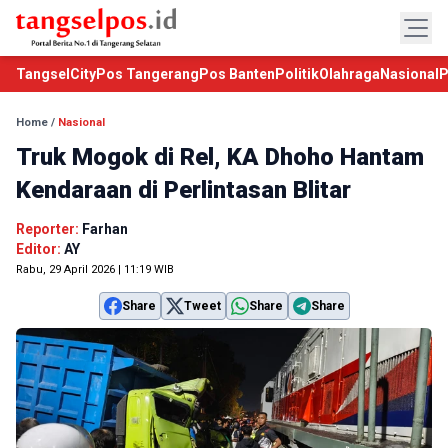
TangselCity
Pos Tangerang
Pos Banten
Politik
Olahraga
Nasional
P
Home
/
Nasional
Truk Mogok di Rel, KA Dhoho Hantam
Kendaraan di Perlintasan Blitar
Reporter:
Farhan
Editor:
AY
Rabu, 29 April 2026 | 11:19 WIB
Share
Tweet
Share
Share