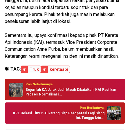
Hingga kini, belum ada kepastian terkait penyebab utama
kejadian maupun kondisi terbaru sopir truk dan para
penumpang kereta. Pihak terkait juga masih melakukan
penelusuran lebih lanjut di lokasi.
Sementara itu, upaya konfirmasi kepada pihak PT Kereta
Api Indonesia (KAI), termasuk Vice President Corporate
Communication Anne Purba, belum membuahkan hasil.
Keterangan resmi mengenai insiden ini masih dinantikan.
TAG:
#
Truk
#
keretaapi
Pos Sebelumnya:
Sejumlah KA Jarak Jauh Masih Dibatalkan, KAI Pastikan
Proses Normalisasi...
Pos Berikutnya:
KRL Bekasi Timur–Cikarang Siap Beroperasi Lagi Siang
Ini, Tunggu Izin...