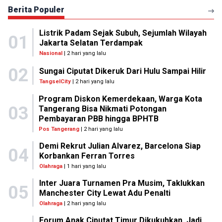
Berita Populer
Listrik Padam Sejak Subuh, Sejumlah Wilayah
01
Jakarta Selatan Terdampak
Nasional
| 2 hari yang lalu
02
Sungai Ciputat Dikeruk Dari Hulu Sampai Hilir
TangselCity
| 2 hari yang lalu
Program Diskon Kemerdekaan, Warga Kota
03
Tangerang Bisa Nikmati Potongan
Pembayaran PBB hingga BPHTB
Pos Tangerang
| 2 hari yang lalu
Demi Rekrut Julian Alvarez, Barcelona Siap
04
Korbankan Ferran Torres
Olahraga
| 1 hari yang lalu
Inter Juara Turnamen Pra Musim, Taklukkan
05
Manchester City Lewat Adu Penalti
Olahraga
| 2 hari yang lalu
Forum Anak Ciputat Timur Dikukuhkan, Jadi