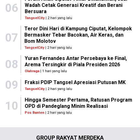
06
Wadah Cetak Generasi Kreatif dan Berani
Bersuara
TangselCity
| 2 hari yang lalu
Teror Dini Hari di Kampung Ciputat, Kelompok
07
Bermasker Tebar Bacokan, Air Keras, dan
Bom Molotov
TangselCity
| 2 hari yang lalu
Yuran Fernandes Antar Persebaya ke Final,
08
Arema Tersingkir di Piala Presiden 2026
Olahraga
| 1 hari yang lalu
09
Fraksi PDIP Tangsel Apresiasi Putusan MK
TangselCity
| 2 hari yang lalu
Hingga Semester Pertama, Ratusan Program
10
OPD di Pandeglang Minim Realisasi
Pos Banten
| 2 hari yang lalu
GROUP RAKYAT MERDEKA