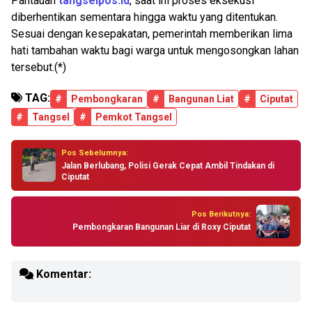
Pantauan
tangselpos.id
, saat ini proses eksekusi
diberhentikan sementara hingga waktu yang ditentukan.
Sesuai dengan kesepakatan, pemerintah memberikan lima
hati tambahan waktu bagi warga untuk mengosongkan lahan
tersebut.(*)
TAG:
#
Pembongkaran
#
Bangunan Liat
#
Ciputat
#
Tangsel
#
Pemkot Tangsel
Pos Sebelumnya:
Jalan Berlubang, Polisi Gerak Cepat Ambil Tindakan di
Ciputat
Pos Berikutnya:
Pembongkaran Bangunan Liar di Roxy Ciputat
Komentar: