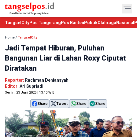
TangselCity
Pos Tangerang
Pos Banten
Politik
Olahraga
Nasional
P
Home
/
TangselCity
Jadi Tempat Hiburan, Puluhan
Bangunan Liar di Lahan Roxy Ciputat
Diratakan
Reporter:
Rachman Deniansyah
Editor:
Ari Supriadi
Senin, 23 Juni 2025 | 13:10 WIB
Share
Tweet
Share
Share