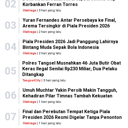
02
Korbankan Ferran Torres
Olahraga
| 3 hari yang lalu
Yuran Fernandes Antar Persebaya ke Final,
03
Arema Tersingkir di Piala Presiden 2026
Olahraga
| 2 hari yang lalu
Piala Presiden 2026 Jadi Panggung Lahirnya
04
Bintang Muda Sepak Bola Indonesia
Olahraga
| 2 hari yang lalu
Polres Tangsel Musnahkan 46 Juta Butir Obat
05
Keras Ilegal Senilai Rp230 Miliar, Dua Pelaku
Ditangkap
TangselCity
| 3 hari yang lalu
Umuh Muchtar Yakin Persib Makin Tangguh,
06
Kehadiran Pilar Timnas Tambah Kekuatan
Olahraga
| 1 hari yang lalu
Final dan Perebutan Tempat Ketiga Piala
07
Presiden 2026 Resmi Digelar Tanpa Penonton
Olahraga
| 1 hari yang lalu