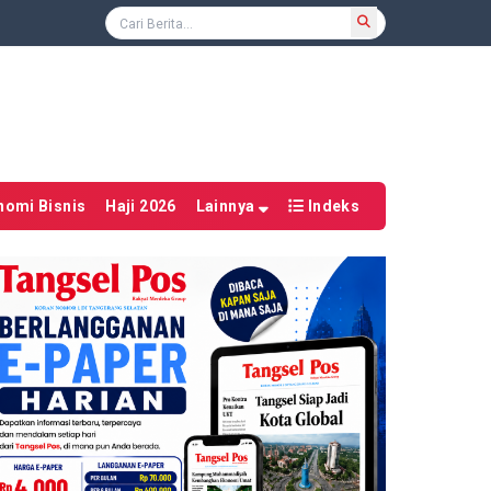
nomi Bisnis
Haji 2026
Lainnya
Indeks