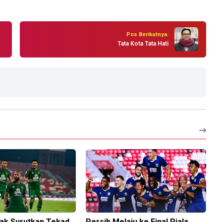
Pos Berikutnya:
Tata Kota Tata Hati
Tak Surutkan Tekad
Persib Melaju ke Final Piala