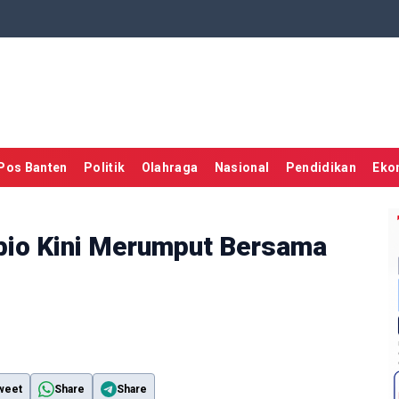
Pos Banten
Politik
Olahraga
Nasional
Pendidikan
Eko
abio Kini Merumput Bersama
weet
Share
Share