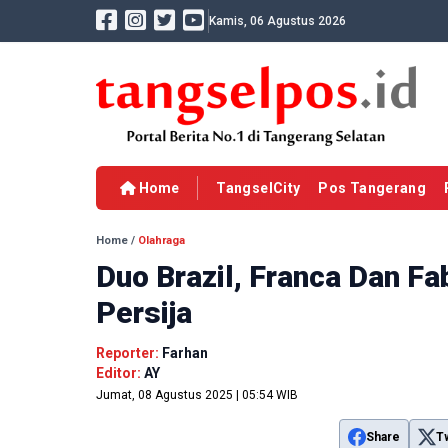
Kamis, 06 Agustus 2026
Home
TangselCity
Pos Tangerang
Home
/
Olahraga
Duo Brazil, Franca Dan F
Persija
Reporter:
Farhan
Editor:
AY
Jumat, 08 Agustus 2025 | 05:54 WIB
Share
T