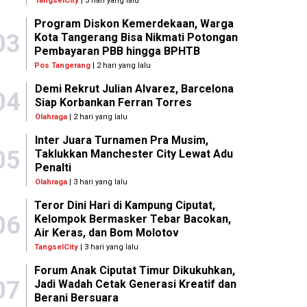
TangselCity
| 3 hari yang lalu
Program Diskon Kemerdekaan, Warga
03
Kota Tangerang Bisa Nikmati Potongan
Pembayaran PBB hingga BPHTB
Pos Tangerang
| 2 hari yang lalu
Demi Rekrut Julian Alvarez, Barcelona
04
Siap Korbankan Ferran Torres
Olahraga
| 2 hari yang lalu
Inter Juara Turnamen Pra Musim,
05
Taklukkan Manchester City Lewat Adu
Penalti
Olahraga
| 3 hari yang lalu
Teror Dini Hari di Kampung Ciputat,
06
Kelompok Bermasker Tebar Bacokan,
Air Keras, dan Bom Molotov
TangselCity
| 3 hari yang lalu
Forum Anak Ciputat Timur Dikukuhkan,
07
Jadi Wadah Cetak Generasi Kreatif dan
Berani Bersuara