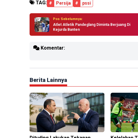
TAG:
#
Persija
#
pssi
Pos Sebelumnya:
Atlet Atletik Pandeglang Diminta Berjuang Di
Kejurda Banten
Komentar:
Berita Lainnya
Dituding Lakukan Tekanan
Kelelahan 