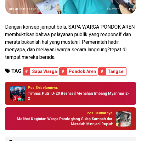
Dengan konsep jemput bola, SAPA WARGA PONDOK AREN
membuktikan bahwa pelayanan publik yang responsif dan
merata bukanlah hal yang mustahil. Pemerintah hadir,
menyapa, dan melayani warga secara langsung?tepat di
tempat mereka berada.
TAG:
#
Sapa Warga
#
Pondok Aren
#
Tangsel
Pos Sebelumnya:
Timnas Putri U-20 Berhasil Menahan Imbang Myanmar 2-
2
Pos Berikutnya:
Melihat Kegiatan Warga Pandeglang Sulap Sampah dari
Masalah Menjadi Rupiah