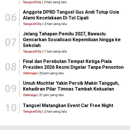
TangselCity
| 2 hari yang lalu
Anggota DPRD Tangsel Gus Andi Tutup Usia
06
Alami Kecelakaan Di Tol Cipali
TangselCity
| 2 hari yang lalu
Jelang Tahapan Pemilu 2027, Bawaslu
07
Gencarkan Sosialisasi Kepemiluan hingga ke
Sekolah
TangselCity
| 1 hari yang lalu
Final dan Perebutan Tempat Ketiga Piala
08
Presiden 2026 Resmi Digelar Tanpa Penonton
Olahraga
| 23 jam yang lalu
Umuh Muchtar Yakin Persib Makin Tangguh,
09
Kehadiran Pilar Timnas Tambah Kekuatan
Olahraga
| 21 jam yang lalu
10
Tangsel Matangkan Event Car Free Night
TangselCity
| 2 hari yang lalu