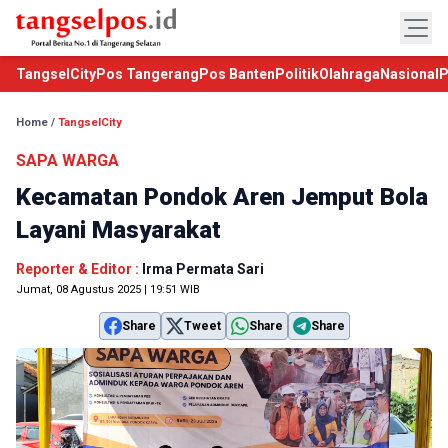
TangselCity
Pos Tangerang
Pos Banten
Politik
Olahraga
Nasional
P
Home
/
TangselCity
SAPA WARGA
Kecamatan Pondok Aren Jemput Bola
Layani Masyarakat
Reporter & Editor :
Irma Permata Sari
Jumat, 08 Agustus 2025 | 19:51 WIB
Share
Tweet
Share
Share