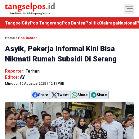
TangselCity
Pos Tangerang
Pos Banten
Politik
Olahraga
Nasional
P
Home
/
Pos Banten
Asyik, Pekerja Informal Kini Bisa
Nikmati Rumah Subsidi Di Serang
Reporter:
Farhan
Editor:
AY
Minggu, 10 Agustus 2025 | 12:11 WIB
Share
Tweet
Share
Share