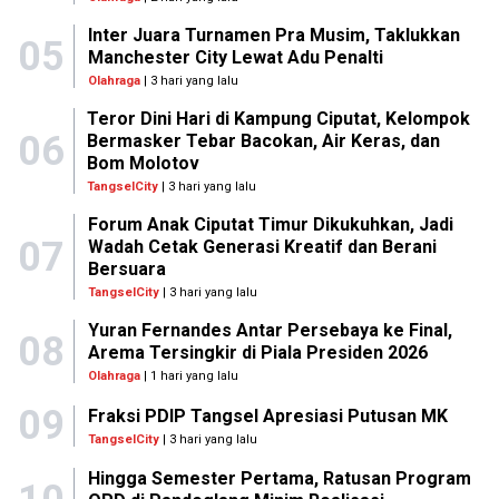
Inter Juara Turnamen Pra Musim, Taklukkan
05
Manchester City Lewat Adu Penalti
Olahraga
| 3 hari yang lalu
Teror Dini Hari di Kampung Ciputat, Kelompok
06
Bermasker Tebar Bacokan, Air Keras, dan
Bom Molotov
TangselCity
| 3 hari yang lalu
Forum Anak Ciputat Timur Dikukuhkan, Jadi
07
Wadah Cetak Generasi Kreatif dan Berani
Bersuara
TangselCity
| 3 hari yang lalu
Yuran Fernandes Antar Persebaya ke Final,
08
Arema Tersingkir di Piala Presiden 2026
Olahraga
| 1 hari yang lalu
09
Fraksi PDIP Tangsel Apresiasi Putusan MK
TangselCity
| 3 hari yang lalu
Hingga Semester Pertama, Ratusan Program