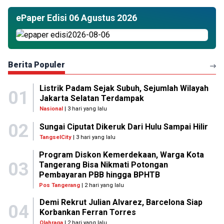
ePaper Edisi 06 Agustus 2026
Berita Populer
Listrik Padam Sejak Subuh, Sejumlah Wilayah
01
Jakarta Selatan Terdampak
Nasional
| 3 hari yang lalu
02
Sungai Ciputat Dikeruk Dari Hulu Sampai Hilir
TangselCity
| 3 hari yang lalu
Program Diskon Kemerdekaan, Warga Kota
03
Tangerang Bisa Nikmati Potongan
Pembayaran PBB hingga BPHTB
Pos Tangerang
| 2 hari yang lalu
Demi Rekrut Julian Alvarez, Barcelona Siap
04
Korbankan Ferran Torres
Olahraga
| 2 hari yang lalu