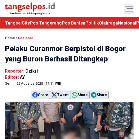
TangselCity
Pos Tangerang
Pos Banten
Politik
Olahraga
Nasional
P
Home
/
Nasional
Pelaku Curanmor Berpistol di Bogor
yang Buron Berhasil Ditangkap
Reporter:
Dzikri
Editor:
AY
Senin, 25 Agustus 2025 | 17:11 WIB
Share
Tweet
Share
Share