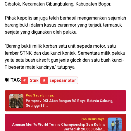
Cibatok, Kecamatan Cibungbulang, Kabupaten Bogor.
Pihak kepolisian juga telah berhasil mengamankan sejumlah
barang bukti dalam kasus curanmor yang terjadi, termasuk
senjata yang digunakan oleh pelaku.
"Barang bukti milik korban satu unit sepeda motor, satu
lembar STNK, dan dua kunci kontak. Sementara milik pelaku
yaitu satu buah airsoft gun jenis glock dan satu buah kunci-
T beserta mata kuncinya," tutupnya.
TAG:
#
Stnk
#
sepedamotor
Pos Sebelumnya:
Pemprov DKI Akan Bangun RS Royal Batavia Cakung,
Setinggi 13...
Pos Berikutnya:
Amman Men?s World Tennis Championship Seri Kelima
Berhadiah 20.000 Dolar...