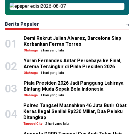
Berita Populer
Demi Rekrut Julian Alvarez, Barcelona Siap
01
Korbankan Ferran Torres
Olahraga
| 2 hari yang lalu
Yuran Fernandes Antar Persebaya ke Final,
02
Arema Tersingkir di Piala Presiden 2026
Olahraga
| 1 hari yang lalu
Piala Presiden 2026 Jadi Panggung Lahirnya
03
Bintang Muda Sepak Bola Indonesia
Olahraga
| 1 hari yang lalu
Polres Tangsel Musnahkan 46 Juta Butir Obat
04
Keras Ilegal Senilai Rp230 Miliar, Dua Pelaku
Ditangkap
TangselCity
| 2 hari yang lalu
Anggota DPRD Tangsel Gus Andi Tutup Usia