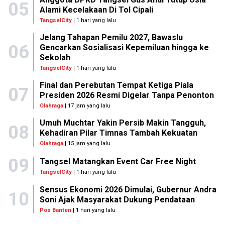
05
Alami Kecelakaan Di Tol Cipali
TangselCity
| 1 hari yang lalu
Jelang Tahapan Pemilu 2027, Bawaslu
06
Gencarkan Sosialisasi Kepemiluan hingga ke
Sekolah
TangselCity
| 1 hari yang lalu
Final dan Perebutan Tempat Ketiga Piala
07
Presiden 2026 Resmi Digelar Tanpa Penonton
Olahraga
| 17 jam yang lalu
Umuh Muchtar Yakin Persib Makin Tangguh,
08
Kehadiran Pilar Timnas Tambah Kekuatan
Olahraga
| 15 jam yang lalu
09
Tangsel Matangkan Event Car Free Night
TangselCity
| 1 hari yang lalu
Sensus Ekonomi 2026 Dimulai, Gubernur Andra
10
Soni Ajak Masyarakat Dukung Pendataan
Pos Banten
| 1 hari yang lalu