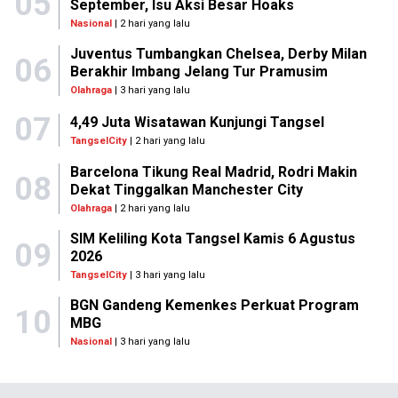
05
September, Isu Aksi Besar Hoaks
Nasional
| 2 hari yang lalu
Juventus Tumbangkan Chelsea, Derby Milan
06
Berakhir Imbang Jelang Tur Pramusim
Olahraga
| 3 hari yang lalu
07
4,49 Juta Wisatawan Kunjungi Tangsel
TangselCity
| 2 hari yang lalu
Barcelona Tikung Real Madrid, Rodri Makin
08
Dekat Tinggalkan Manchester City
Olahraga
| 2 hari yang lalu
SIM Keliling Kota Tangsel Kamis 6 Agustus
09
2026
TangselCity
| 3 hari yang lalu
BGN Gandeng Kemenkes Perkuat Program
10
MBG
Nasional
| 3 hari yang lalu