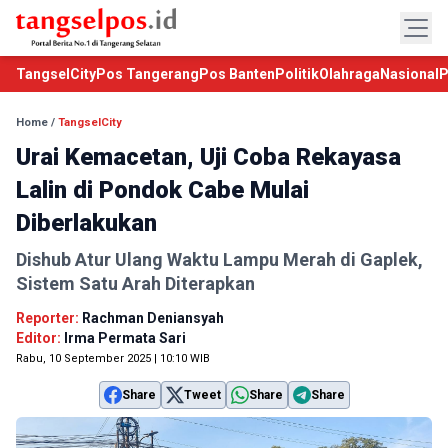
TangselCity
Pos Tangerang
Pos Banten
Politik
Olahraga
Nasional
P
Home
/
TangselCity
Urai Kemacetan, Uji Coba Rekayasa
Lalin di Pondok Cabe Mulai
Diberlakukan
Dishub Atur Ulang Waktu Lampu Merah di Gaplek,
Sistem Satu Arah Diterapkan
Reporter:
Rachman Deniansyah
Editor:
Irma Permata Sari
Rabu, 10 September 2025 | 10:10 WIB
Share
Tweet
Share
Share