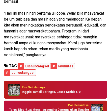
berhasil.
"Hari ini masih hari pertama uji coba. Wajar bila masyarakat
belum terbiasa dan masih ada yang melanggar. Ke depan
kita akan meningkatkan pendekatan persuasif, edukatif, dan
humanis agar masyarakat paham. Program ini dari
masyarakat untuk masyarakat, sehingga tidak mungkin
berhasil tanpa dukungan masyarakat. Kami juga berterima
kasih kepada rekan-rekan media yang membantu
sosialisasi," pungkasnya.
TAG:
#
Dishubtangsel
#
lalulintas
#
polrestangsel
Pos Sebelumnya:
Inggris Tampil Beringas, Gasak Serbia 5-0
Pos Berikutnya:
Tanpa Diperkuat Messi, Argentina Dipermalukan Ekuador