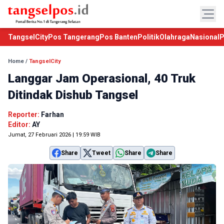
TangselCity
Pos Tangerang
Pos Banten
Politik
Olahraga
Nasional
P
Home
/
TangselCity
Langgar Jam Operasional, 40 Truk
Ditindak Dishub Tangsel
Reporter:
Farhan
Editor:
AY
Jumat, 27 Februari 2026 | 19:59 WIB
Share
Tweet
Share
Share