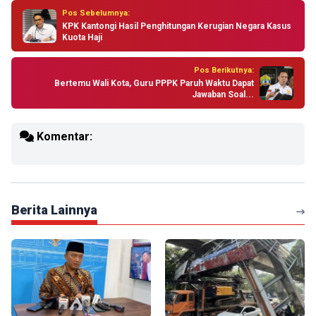
Pos Sebelumnya:
KPK Kantongi Hasil Penghitungan Kerugian Negara Kasus
Kuota Haji
Pos Berikutnya:
Bertemu Wali Kota, Guru PPPK Paruh Waktu Dapat
Jawaban Soal...
Komentar:
Berita Lainnya