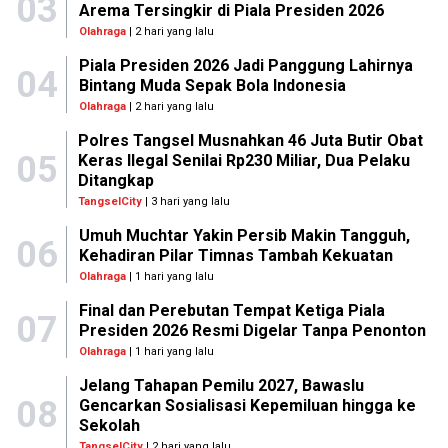
03
Arema Tersingkir di Piala Presiden 2026
Olahraga
| 2 hari yang lalu
Piala Presiden 2026 Jadi Panggung Lahirnya
04
Bintang Muda Sepak Bola Indonesia
Olahraga
| 2 hari yang lalu
Polres Tangsel Musnahkan 46 Juta Butir Obat
05
Keras Ilegal Senilai Rp230 Miliar, Dua Pelaku
Ditangkap
TangselCity
| 3 hari yang lalu
Umuh Muchtar Yakin Persib Makin Tangguh,
06
Kehadiran Pilar Timnas Tambah Kekuatan
Olahraga
| 1 hari yang lalu
Final dan Perebutan Tempat Ketiga Piala
07
Presiden 2026 Resmi Digelar Tanpa Penonton
Olahraga
| 1 hari yang lalu
Jelang Tahapan Pemilu 2027, Bawaslu
08
Gencarkan Sosialisasi Kepemiluan hingga ke
Sekolah
TangselCity
| 2 hari yang lalu