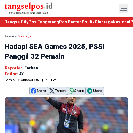
TangselCity
Pos Tangerang
Pos Banten
Politik
Olahraga
Nasional
P
Home
/
Olahraga
Hadapi SEA Games 2025, PSSI
Panggil 32 Pemain
Reporter:
Farhan
Editor:
AY
Kamis, 02 Oktober 2025 | 14:54 WIB
Share
Tweet
Share
Share