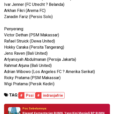
Ivar Jenner (FC Utrecht ? Belanda)
Arkhan Fikri (Arema FC)
Zanadin Fariz (Persis Solo)
Penyerang:
Victor Dethan (PSM Makassar)
Rafael Struick (Dewa United)
Hokky Caraka (Persita Tangerang)
Jens Raven (Bali United)
Arlyansyah Abdulmanan (Persija Jakarta)
Rahmat Arjuna (Bali United)
Adrian Wibowo (Los Angeles FC ? Amerika Serikat)
Ricky Pratama (PSM Makassar)
Wigi Pratama (Persik Kediri)
TAG:
#
Pssi
#
indrasjafrie
Pos Sebelumnya:
Riwayat Kementerian BUMN, Yang Kini Menjadi BP BUMN