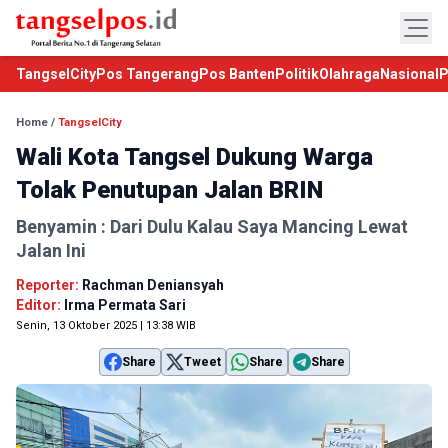
TangselCity
Pos Tangerang
Pos Banten
Politik
Olahraga
Nasional
P
Home
/
TangselCity
Wali Kota Tangsel Dukung Warga
Tolak Penutupan Jalan BRIN
Benyamin : Dari Dulu Kalau Saya Mancing Lewat
Jalan Ini
Reporter:
Rachman Deniansyah
Editor:
Irma Permata Sari
Senin, 13 Oktober 2025 | 13:38 WIB
Share
Tweet
Share
Share