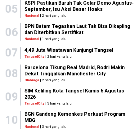
KSPI Pastikan Buruh Tak Gelar Demo Agustus-
05
September, Isu Aksi Besar Hoaks
Nasional
| 2 hari yang lalu
BPN Batam Tegaskan Laut Tak Bisa Dikapling
06
dan Diterbitkan Sertifikat
Nasional
| 1 hari yang lalu
07
4,49 Juta Wisatawan Kunjungi Tangsel
TangselCity
| 2 hari yang lalu
Barcelona Tikung Real Madrid, Rodri Makin
08
Dekat Tinggalkan Manchester City
Olahraga
| 2 hari yang lalu
SIM Keliling Kota Tangsel Kamis 6 Agustus
09
2026
TangselCity
| 3 hari yang lalu
BGN Gandeng Kemenkes Perkuat Program
10
MBG
Nasional
| 3 hari yang lalu