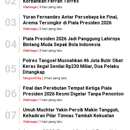
02
Korbankan Ferran Torres
Olahraga
| 3 hari yang lalu
Yuran Fernandes Antar Persebaya ke Final,
03
Arema Tersingkir di Piala Presiden 2026
Olahraga
| 2 hari yang lalu
Piala Presiden 2026 Jadi Panggung Lahirnya
04
Bintang Muda Sepak Bola Indonesia
Olahraga
| 2 hari yang lalu
Polres Tangsel Musnahkan 46 Juta Butir Obat
05
Keras Ilegal Senilai Rp230 Miliar, Dua Pelaku
Ditangkap
TangselCity
| 3 hari yang lalu
Final dan Perebutan Tempat Ketiga Piala
06
Presiden 2026 Resmi Digelar Tanpa Penonton
Olahraga
| 1 hari yang lalu
Umuh Muchtar Yakin Persib Makin Tangguh,
07
Kehadiran Pilar Timnas Tambah Kekuatan
Olahraga
| 1 hari yang lalu