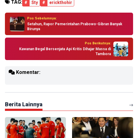
TAG:
#
Sty
#
erickthohir
Pos Sebelumnya:
Setahun, Rapor Pemerintahan Prabowo-Gibran Banyak
Birunya
Pos Berikutnya:
Kawanan Begal Bersenjata Api Kritis Dihajar Massa di
Tambora
Komentar:
Berita Lainnya