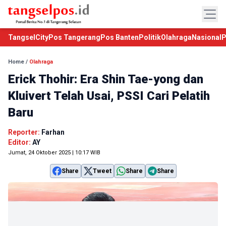
TangselCity
Pos Tangerang
Pos Banten
Politik
Olahraga
Nasional
P
Home
/
Olahraga
Erick Thohir: Era Shin Tae-yong dan
Kluivert Telah Usai, PSSI Cari Pelatih
Baru
Reporter:
Farhan
Editor:
AY
Jumat, 24 Oktober 2025 | 10:17 WIB
Share
Tweet
Share
Share