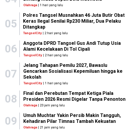
Olahraga
| 1 hari yang lalu
Polres Tangsel Musnahkan 46 Juta Butir Obat
05
Keras Ilegal Senilai Rp230 Miliar, Dua Pelaku
Ditangkap
TangselCity
| 2 hari yang lalu
Anggota DPRD Tangsel Gus Andi Tutup Usia
06
Alami Kecelakaan Di Tol Cipali
TangselCity
| 2 hari yang lalu
Jelang Tahapan Pemilu 2027, Bawaslu
07
Gencarkan Sosialisasi Kepemiluan hingga ke
Sekolah
TangselCity
| 1 hari yang lalu
Final dan Perebutan Tempat Ketiga Piala
08
Presiden 2026 Resmi Digelar Tanpa Penonton
Olahraga
| 23 jam yang lalu
Umuh Muchtar Yakin Persib Makin Tangguh,
09
Kehadiran Pilar Timnas Tambah Kekuatan
Olahraga
| 21 jam yang lalu