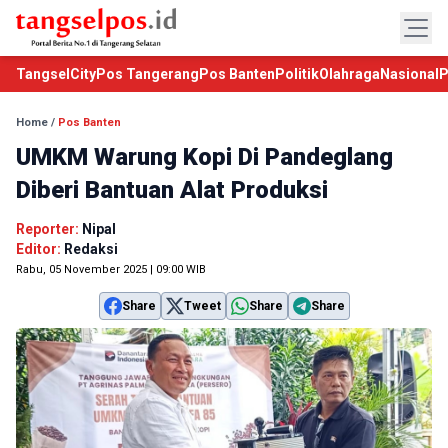
TangselCity
Pos Tangerang
Pos Banten
Politik
Olahraga
Nasional
P
Home
/
Pos Banten
UMKM Warung Kopi Di Pandeglang
Diberi Bantuan Alat Produksi
Reporter:
Nipal
Editor:
Redaksi
Rabu, 05 November 2025 | 09:00 WIB
Share
Tweet
Share
Share