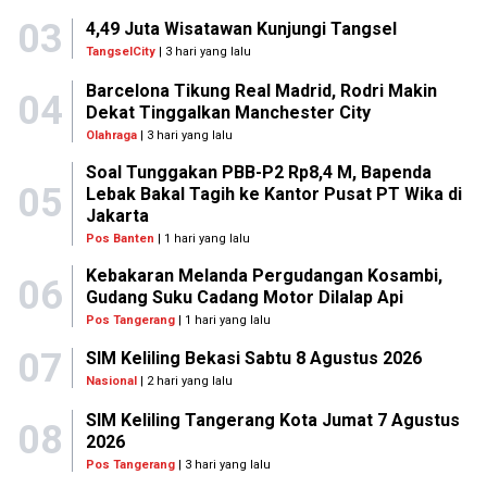
03
4,49 Juta Wisatawan Kunjungi Tangsel
TangselCity
| 3 hari yang lalu
Barcelona Tikung Real Madrid, Rodri Makin
04
Dekat Tinggalkan Manchester City
Olahraga
| 3 hari yang lalu
Soal Tunggakan PBB-P2 Rp8,4 M, Bapenda
05
Lebak Bakal Tagih ke Kantor Pusat PT Wika di
Jakarta
Pos Banten
| 1 hari yang lalu
Kebakaran Melanda Pergudangan Kosambi,
06
Gudang Suku Cadang Motor Dilalap Api
Pos Tangerang
| 1 hari yang lalu
07
SIM Keliling Bekasi Sabtu 8 Agustus 2026
Nasional
| 2 hari yang lalu
SIM Keliling Tangerang Kota Jumat 7 Agustus
08
2026
Pos Tangerang
| 3 hari yang lalu