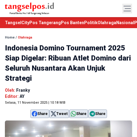
TangselCity
Pos Tangerang
Pos Banten
Politik
Olahraga
Nasional
P
Home
/
Olahraga
Indonesia Domino Tournament 2025
Siap Digelar: Ribuan Atlet Domino dari
Seluruh Nusantara Akan Unjuk
Strategi
Oleh:
Franky
Editor:
AY
Selasa, 11 November 2025 | 10:18 WIB
Share
Tweet
Share
Share