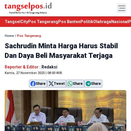
TangselCity
Pos Tangerang
Pos Banten
Politik
Olahraga
Nasional
P
Home
/
Pos Tangerang
Sachrudin Minta Harga Harus Stabil
Dan Daya Beli Masyarakat Terjaga
Reporter & Editor :
Redaksi
Kamis, 27 November 2025 | 08:00 WIB
Share
Tweet
Share
Share