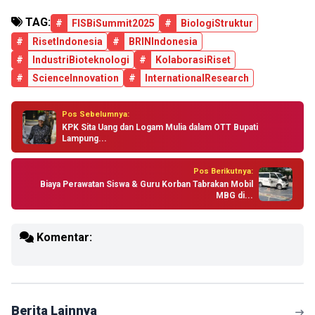
TAG:
#
FISBiSummit2025
#
BiologiStruktur
#
RisetIndonesia
#
BRINIndonesia
#
IndustriBioteknologi
#
KolaborasiRiset
#
ScienceInnovation
#
InternationalResearch
Pos Sebelumnya:
KPK Sita Uang dan Logam Mulia dalam OTT Bupati
Lampung...
Pos Berikutnya:
Biaya Perawatan Siswa & Guru Korban Tabrakan Mobil
MBG di...
Komentar:
Berita Lainnya