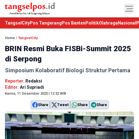
TangselCity
Pos Tangerang
Pos Banten
Politik
Olahraga
Nasional
P
Home
/
TangselCity
BRIN Resmi Buka FISBi-Summit 2025
di Serpong
Simposium Kolaboratif Biologi Struktur Pertama
Reporter:
Redaksi
Editor:
Ari Supriadi
Kamis, 11 Desember 2025 | 12:32 WIB
Share
Tweet
Share
Share