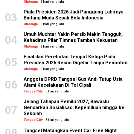
Olahraga
| 3 hari yang lalu
Piala Presiden 2026 Jadi Panggung Lahirnya
03
Bintang Muda Sepak Bola Indonesia
Olahraga
| 3 hari yang lalu
Umuh Muchtar Yakin Persib Makin Tangguh,
04
Kehadiran Pilar Timnas Tambah Kekuatan
Olahraga
| 2 hari yang lalu
Final dan Perebutan Tempat Ketiga Piala
05
Presiden 2026 Resmi Digelar Tanpa Penonton
Olahraga
| 2 hari yang lalu
Anggota DPRD Tangsel Gus Andi Tutup Usia
06
Alami Kecelakaan Di Tol Cipali
TangselCity
| 3 hari yang lalu
Jelang Tahapan Pemilu 2027, Bawaslu
07
Gencarkan Sosialisasi Kepemiluan hingga ke
Sekolah
TangselCity
| 3 hari yang lalu
08
Tangsel Matangkan Event Car Free Night