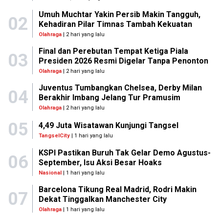
Umuh Muchtar Yakin Persib Makin Tangguh,
02
Kehadiran Pilar Timnas Tambah Kekuatan
Olahraga
| 2 hari yang lalu
Final dan Perebutan Tempat Ketiga Piala
03
Presiden 2026 Resmi Digelar Tanpa Penonton
Olahraga
| 2 hari yang lalu
Juventus Tumbangkan Chelsea, Derby Milan
04
Berakhir Imbang Jelang Tur Pramusim
Olahraga
| 2 hari yang lalu
05
4,49 Juta Wisatawan Kunjungi Tangsel
TangselCity
| 1 hari yang lalu
KSPI Pastikan Buruh Tak Gelar Demo Agustus-
06
September, Isu Aksi Besar Hoaks
Nasional
| 1 hari yang lalu
Barcelona Tikung Real Madrid, Rodri Makin
07
Dekat Tinggalkan Manchester City
Olahraga
| 1 hari yang lalu