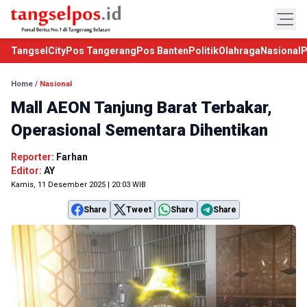
TangselCity
Pos Tangerang
Pos Banten
Politik
Olahraga
Nasional
P
Home
/
Nasional
Mall AEON Tanjung Barat Terbakar,
Operasional Sementara Dihentikan
Reporter:
Farhan
Editor:
AY
Kamis, 11 Desember 2025 | 20:03 WIB
Share
Tweet
Share
Share