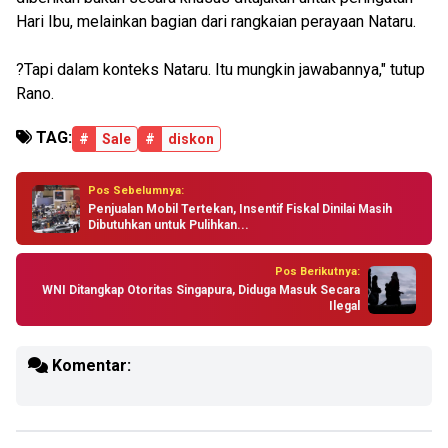
Hari Ibu, melainkan bagian dari rangkaian perayaan Nataru.
?Tapi dalam konteks Nataru. Itu mungkin jawabannya," tutup
Rano.
TAG:
#
Sale
#
diskon
Pos Sebelumnya:
Penjualan Mobil Tertekan, Insentif Fiskal Dinilai Masih
Dibutuhkan untuk Pulihkan...
Pos Berikutnya:
WNI Ditangkap Otoritas Singapura, Diduga Masuk Secara
Ilegal
Komentar: