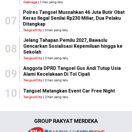
Olahraga
| 1 hari yang lalu
Polres Tangsel Musnahkan 46 Juta Butir Obat
07
Keras Ilegal Senilai Rp230 Miliar, Dua Pelaku
Ditangkap
TangselCity
| 3 hari yang lalu
Jelang Tahapan Pemilu 2027, Bawaslu
08
Gencarkan Sosialisasi Kepemiluan hingga ke
Sekolah
TangselCity
| 2 hari yang lalu
Anggota DPRD Tangsel Gus Andi Tutup Usia
09
Alami Kecelakaan Di Tol Cipali
TangselCity
| 2 hari yang lalu
10
Tangsel Matangkan Event Car Free Night
TangselCity
| 2 hari yang lalu
GROUP RAKYAT MERDEKA