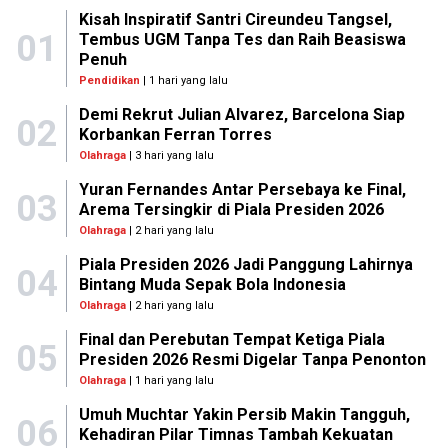
Kisah Inspiratif Santri Cireundeu Tangsel,
01
Tembus UGM Tanpa Tes dan Raih Beasiswa
Penuh
Pendidikan
| 1 hari yang lalu
Demi Rekrut Julian Alvarez, Barcelona Siap
02
Korbankan Ferran Torres
Olahraga
| 3 hari yang lalu
Yuran Fernandes Antar Persebaya ke Final,
03
Arema Tersingkir di Piala Presiden 2026
Olahraga
| 2 hari yang lalu
Piala Presiden 2026 Jadi Panggung Lahirnya
04
Bintang Muda Sepak Bola Indonesia
Olahraga
| 2 hari yang lalu
Final dan Perebutan Tempat Ketiga Piala
05
Presiden 2026 Resmi Digelar Tanpa Penonton
Olahraga
| 1 hari yang lalu
Umuh Muchtar Yakin Persib Makin Tangguh,
06
Kehadiran Pilar Timnas Tambah Kekuatan