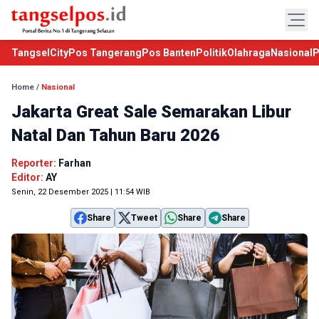
TangselCity
Pos Tangerang
Pos Banten
Politik
Olahraga
Nasional
P
Home
/
Nasional
Jakarta Great Sale Semarakan Libur
Natal Dan Tahun Baru 2026
Reporter:
Farhan
Editor:
AY
Senin, 22 Desember 2025 | 11:54 WIB
Share
Tweet
Share
Share