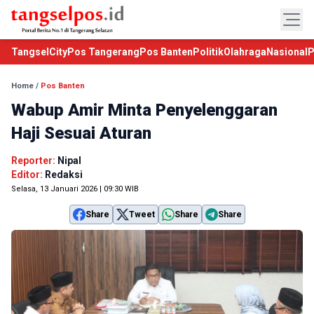
TangselCity
Pos Tangerang
Pos Banten
Politik
Olahraga
Nasional
P
Home
/
Pos Banten
Wabup Amir Minta Penyelenggaran
Haji Sesuai Aturan
Reporter:
Nipal
Editor:
Redaksi
Selasa, 13 Januari 2026 | 09:30 WIB
Share
Tweet
Share
Share