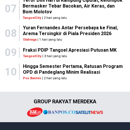
Teror Dini Hari di Kampung Ciputat, Kelompok
07
Bermasker Tebar Bacokan, Air Keras, dan
Bom Molotov
TangselCity
| 2 hari yang lalu
Yuran Fernandes Antar Persebaya ke Final,
08
Arema Tersingkir di Piala Presiden 2026
Olahraga
| 1 hari yang lalu
09
Fraksi PDIP Tangsel Apresiasi Putusan MK
TangselCity
| 3 hari yang lalu
Hingga Semester Pertama, Ratusan Program
10
OPD di Pandeglang Minim Realisasi
Pos Banten
| 2 hari yang lalu
GROUP RAKYAT MERDEKA