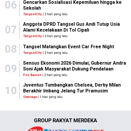
06
Gencarkan Sosialisasi Kepemiluan hingga ke
Sekolah
TangselCity
| 2 hari yang lalu
Anggota DPRD Tangsel Gus Andi Tutup Usia
07
Alami Kecelakaan Di Tol Cipali
TangselCity
| 2 hari yang lalu
08
Tangsel Matangkan Event Car Free Night
TangselCity
| 2 hari yang lalu
Sensus Ekonomi 2026 Dimulai, Gubernur Andra
09
Soni Ajak Masyarakat Dukung Pendataan
Pos Banten
| 2 hari yang lalu
Juventus Tumbangkan Chelsea, Derby Milan
10
Berakhir Imbang Jelang Tur Pramusim
Olahraga
| 1 hari yang lalu
GROUP RAKYAT MERDEKA