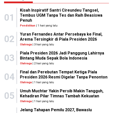
Kisah Inspiratif Santri Cireundeu Tangsel,
01
Tembus UGM Tanpa Tes dan Raih Beasiswa
Penuh
Pendidikan
| 1 hari yang lalu
Yuran Fernandes Antar Persebaya ke Final,
02
Arema Tersingkir di Piala Presiden 2026
Olahraga
| 3 hari yang lalu
Piala Presiden 2026 Jadi Panggung Lahirnya
03
Bintang Muda Sepak Bola Indonesia
Olahraga
| 2 hari yang lalu
Final dan Perebutan Tempat Ketiga Piala
04
Presiden 2026 Resmi Digelar Tanpa Penonton
Olahraga
| 1 hari yang lalu
Umuh Muchtar Yakin Persib Makin Tangguh,
05
Kehadiran Pilar Timnas Tambah Kekuatan
Olahraga
| 1 hari yang lalu
Jelang Tahapan Pemilu 2027, Bawaslu