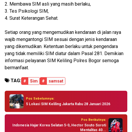
2. Membawa SIM asli yang masih berlaku,
3. Tes Psikologi SIM,
4. Surat Keterangan Sehat.
Setiap orang yang mengemudikan kendaraan di jalan raya
wajib mengantongi SIM sesuai dengan jenis kendaraan
yang dikemudikan. Ketentuan berlaku untuk pengendara
yang tidak memiliki SIM diatur dalam Pasal 281. Demikian
informasi pelayanan SIM Keliling Polres Bogor semoga
bermanfaat.
TAG:
#
Sim
#
samsat
Pos Sebelumnya:
5 Lokasi SIM Keliling Jakarta Rabu 28 Januari 2026
Pos Berikutnya:
Indonesia Hajar Korea Selatan 5-0, Hector Souto Soroti
Mentalitas 40...