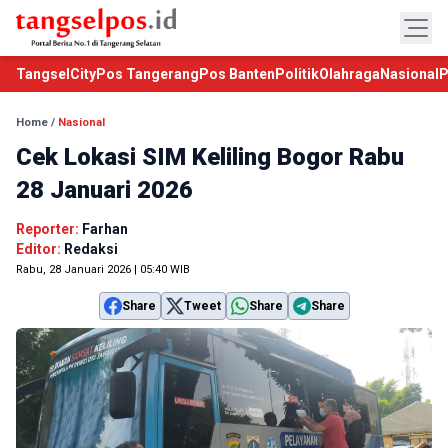
TangselCity
Pos Tangerang
Pos Banten
Politik
Olahraga
Nasional
P
Home
/
Nasional
Cek Lokasi SIM Keliling Bogor Rabu
28 Januari 2026
Reporter:
Farhan
Editor:
Redaksi
Rabu, 28 Januari 2026 | 05:40 WIB
Share
Tweet
Share
Share