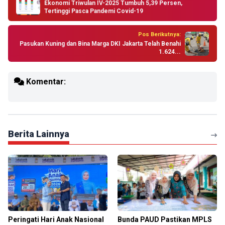
Ekonomi Triwulan IV-2025 Tumbuh 5,39 Persen,
Tertinggi Pasca Pandemi Covid-19
Pos Berikutnya:
Pasukan Kuning dan Bina Marga DKI Jakarta Telah Benahi
1.624...
Komentar:
Berita Lainnya
Peringati Hari Anak Nasional
Bunda PAUD Pastikan MPLS