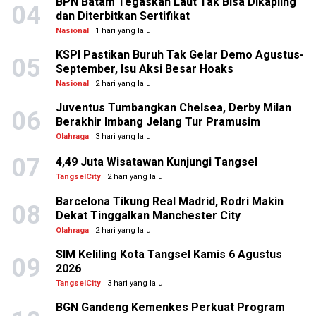
BPN Batam Tegaskan Laut Tak Bisa Dikapling
04
dan Diterbitkan Sertifikat
Nasional
| 1 hari yang lalu
KSPI Pastikan Buruh Tak Gelar Demo Agustus-
05
September, Isu Aksi Besar Hoaks
Nasional
| 2 hari yang lalu
Juventus Tumbangkan Chelsea, Derby Milan
06
Berakhir Imbang Jelang Tur Pramusim
Olahraga
| 3 hari yang lalu
07
4,49 Juta Wisatawan Kunjungi Tangsel
TangselCity
| 2 hari yang lalu
Barcelona Tikung Real Madrid, Rodri Makin
08
Dekat Tinggalkan Manchester City
Olahraga
| 2 hari yang lalu
SIM Keliling Kota Tangsel Kamis 6 Agustus
09
2026
TangselCity
| 3 hari yang lalu
BGN Gandeng Kemenkes Perkuat Program