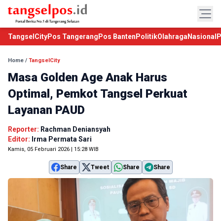
TangselCity
Pos Tangerang
Pos Banten
Politik
Olahraga
Nasional
P
Home
/
TangselCity
Masa Golden Age Anak Harus
Optimal, Pemkot Tangsel Perkuat
Layanan PAUD
Reporter:
Rachman Deniansyah
Editor:
Irma Permata Sari
Kamis, 05 Februari 2026 | 15:28 WIB
Share
Tweet
Share
Share