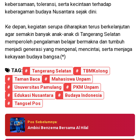
kebersamaan, toleransi, serta kecintaan terhadap
keberagaman budaya Nusantara sejak dini.
Ke depan, kegiatan serupa diharapkan terus berkelanjutan
agar semakin banyak anak-anak di Tangerang Selatan
memperoleh pengalaman belajar bermakna dan tumbuh
menjadi generasi yang mengenal, mencintai, serta menjaga
kekayaan budaya bangsa.(*)
TAG:
#
Tangerang Selatan
#
TBMKolong
#
Taman Baca
#
Mahasiswa Unpam
#
Unuversitas Pamulang
#
PKM Unpam
#
Edukasi Nusantara
#
Budaya Indonesia
#
Tangsel Pos
Pos Sebelumnya:
Ambisi Benzema Bersama Al Hilal