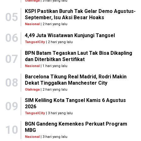
Olahraga
| 3 hari yang lalu
KSPI Pastikan Buruh Tak Gelar Demo Agustus-
05
September, Isu Aksi Besar Hoaks
Nasional
| 2 hari yang lalu
06
4,49 Juta Wisatawan Kunjungi Tangsel
TangselCity
| 2 hari yang lalu
BPN Batam Tegaskan Laut Tak Bisa Dikapling
07
dan Diterbitkan Sertifikat
Nasional
| 1 hari yang lalu
Barcelona Tikung Real Madrid, Rodri Makin
08
Dekat Tinggalkan Manchester City
Olahraga
| 2 hari yang lalu
SIM Keliling Kota Tangsel Kamis 6 Agustus
09
2026
TangselCity
| 3 hari yang lalu
BGN Gandeng Kemenkes Perkuat Program
10
MBG
Nasional
| 3 hari yang lalu