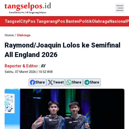
TangselCity
Pos Tangerang
Pos Banten
Politik
Olahraga
Nasional
P
Home
/
Olahraga
Raymond/Joaquin Lolos ke Semifinal
All England 2026
Reporter & Editor :
AY
Sabtu, 07 Maret 2026 | 10:52 WIB
Share
Tweet
Share
Share