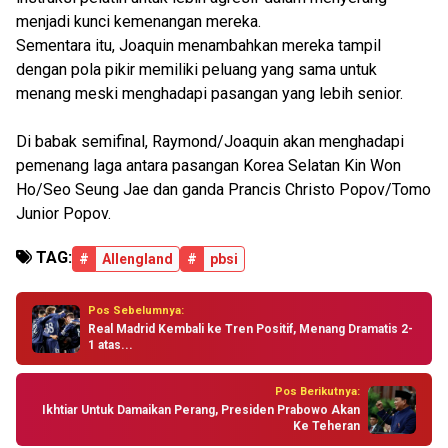
menjadi kunci kemenangan mereka.
Sementara itu, Joaquin menambahkan mereka tampil
dengan pola pikir memiliki peluang yang sama untuk
menang meski menghadapi pasangan yang lebih senior.
Di babak semifinal, Raymond/Joaquin akan menghadapi
pemenang laga antara pasangan Korea Selatan Kin Won
Ho/Seo Seung Jae dan ganda Prancis Christo Popov/Tomo
Junior Popov.
TAG:
#
Allengland
#
pbsi
Pos Sebelumnya:
Real Madrid Kembali ke Tren Positif, Menang Dramatis 2-
1 atas...
Pos Berikutnya:
Ikhtiar Untuk Damaikan Perang, Presiden Prabowo Akan
Ke Teheran