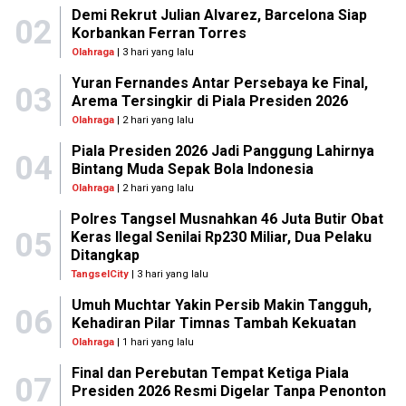
Demi Rekrut Julian Alvarez, Barcelona Siap
02
Korbankan Ferran Torres
Olahraga
| 3 hari yang lalu
Yuran Fernandes Antar Persebaya ke Final,
03
Arema Tersingkir di Piala Presiden 2026
Olahraga
| 2 hari yang lalu
Piala Presiden 2026 Jadi Panggung Lahirnya
04
Bintang Muda Sepak Bola Indonesia
Olahraga
| 2 hari yang lalu
Polres Tangsel Musnahkan 46 Juta Butir Obat
05
Keras Ilegal Senilai Rp230 Miliar, Dua Pelaku
Ditangkap
TangselCity
| 3 hari yang lalu
Umuh Muchtar Yakin Persib Makin Tangguh,
06
Kehadiran Pilar Timnas Tambah Kekuatan
Olahraga
| 1 hari yang lalu
Final dan Perebutan Tempat Ketiga Piala
07
Presiden 2026 Resmi Digelar Tanpa Penonton