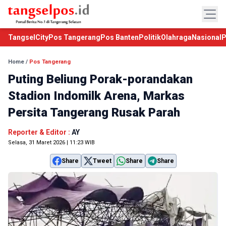
TangselCity
Pos Tangerang
Pos Banten
Politik
Olahraga
Nasional
P
Home
/
Pos Tangerang
Puting Beliung Porak-porandakan
Stadion Indomilk Arena, Markas
Persita Tangerang Rusak Parah
Reporter & Editor :
AY
Selasa, 31 Maret 2026 | 11:23 WIB
Share
Tweet
Share
Share