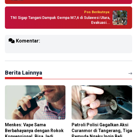
Pos Berikutnya:
TNI Sigap Tangani Dampak Gempa M7,6 di Sulawesi Utara,
Evakuasi...
Komentar:
Berita Lainnya
Menkes: Vape Sama
Patroli Polisi Gagalkan Aksi
Berbahayanya dengan Rokok
Curanmor di Tangerang, Tiga
Konvensional, Bisa Jadi
Pemuda Ngaku Ingin Beli