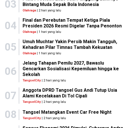
03
Bintang Muda Sepak Bola Indonesia
Olahraga
| 2 hari yang lalu
Final dan Perebutan Tempat Ketiga Piala
04
Presiden 2026 Resmi Digelar Tanpa Penonton
Olahraga
| 1 hari yang lalu
Umuh Muchtar Yakin Persib Makin Tangguh,
05
Kehadiran Pilar Timnas Tambah Kekuatan
Olahraga
| 1 hari yang lalu
Jelang Tahapan Pemilu 2027, Bawaslu
06
Gencarkan Sosialisasi Kepemiluan hingga ke
Sekolah
TangselCity
| 2 hari yang lalu
Anggota DPRD Tangsel Gus Andi Tutup Usia
07
Alami Kecelakaan Di Tol Cipali
TangselCity
| 2 hari yang lalu
08
Tangsel Matangkan Event Car Free Night
TangselCity
| 2 hari yang lalu