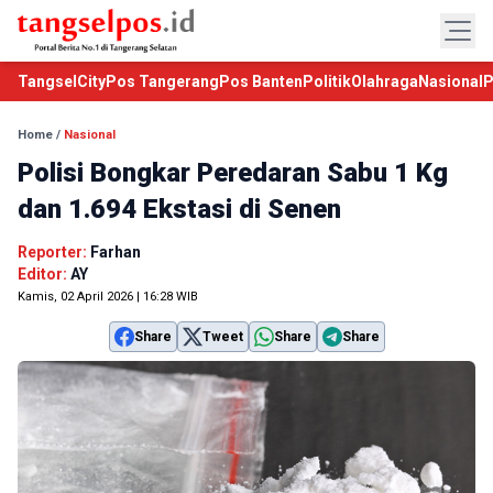
TangselCity
Pos Tangerang
Pos Banten
Politik
Olahraga
Nasional
P
Home
/
Nasional
Polisi Bongkar Peredaran Sabu 1 Kg
dan 1.694 Ekstasi di Senen
Reporter:
Farhan
Editor:
AY
Kamis, 02 April 2026 | 16:28 WIB
Share
Tweet
Share
Share