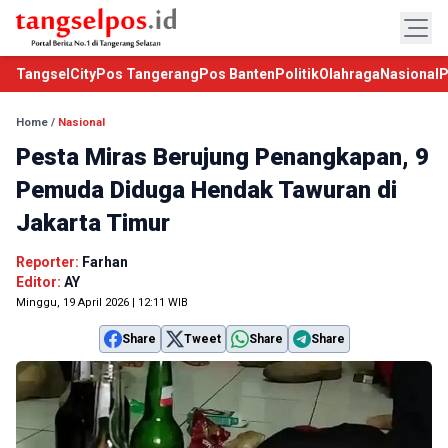
TangselCity
Pos Tangerang
Pos Banten
Politik
Olahraga
Nasional
P
Home
/
Nasional
Pesta Miras Berujung Penangkapan, 9
Pemuda Diduga Hendak Tawuran di
Jakarta Timur
Reporter:
Farhan
Editor:
AY
Minggu, 19 April 2026 | 12:11 WIB
Share
Tweet
Share
Share