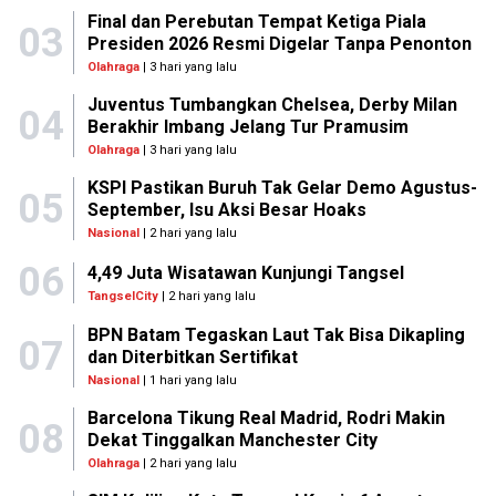
Final dan Perebutan Tempat Ketiga Piala
03
Presiden 2026 Resmi Digelar Tanpa Penonton
Olahraga
| 3 hari yang lalu
Juventus Tumbangkan Chelsea, Derby Milan
04
Berakhir Imbang Jelang Tur Pramusim
Olahraga
| 3 hari yang lalu
KSPI Pastikan Buruh Tak Gelar Demo Agustus-
05
September, Isu Aksi Besar Hoaks
Nasional
| 2 hari yang lalu
06
4,49 Juta Wisatawan Kunjungi Tangsel
TangselCity
| 2 hari yang lalu
BPN Batam Tegaskan Laut Tak Bisa Dikapling
07
dan Diterbitkan Sertifikat
Nasional
| 1 hari yang lalu
Barcelona Tikung Real Madrid, Rodri Makin
08
Dekat Tinggalkan Manchester City
Olahraga
| 2 hari yang lalu