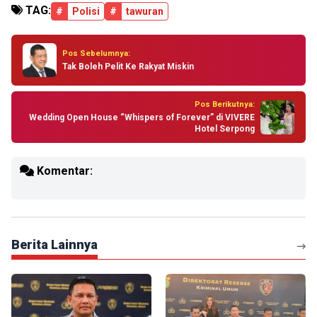
TAG:
#
Polisi
#
tawuran
Pos Sebelumnya:
Tak Boleh Pelit Ke Rakyat Miskin
Pos Berikutnya:
Wedding Open House “Whispers of Forever” di VIVERE
Hotel Serpong
Komentar:
Berita Lainnya