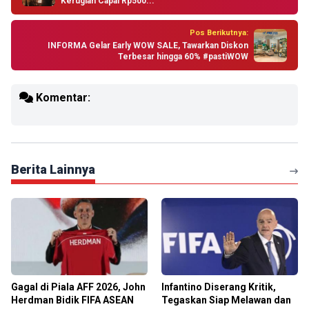
Kerugian Capai Rp500...
Pos Berikutnya:
INFORMA Gelar Early WOW SALE, Tawarkan Diskon
Terbesar hingga 60% #pastiWOW
Komentar:
Berita Lainnya
Gagal di Piala AFF 2026, John
Infantino Diserang Kritik,
Herdman Bidik FIFA ASEAN
Tegaskan Siap Melawan dan