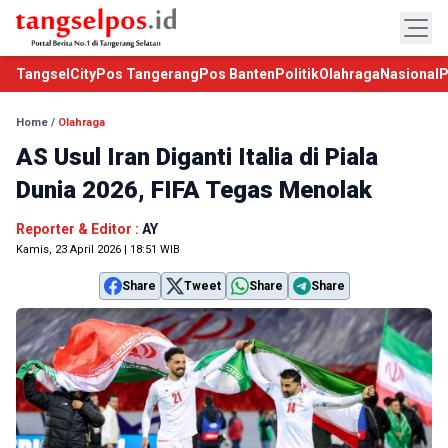
TangselCity
Pos Tangerang
Pos Banten
Politik
Olahraga
Nasional
P
Home
/
Olahraga
AS Usul Iran Diganti Italia di Piala
Dunia 2026, FIFA Tegas Menolak
Reporter & Editor :
AY
Kamis, 23 April 2026 | 18:51 WIB
Share
Tweet
Share
Share