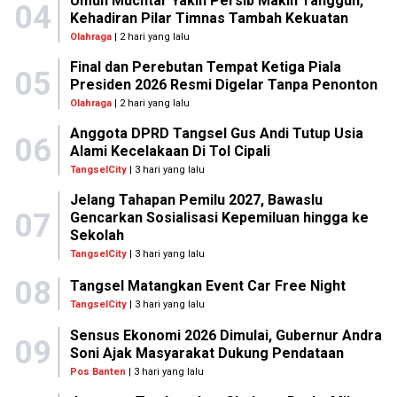
Umuh Muchtar Yakin Persib Makin Tangguh,
04
Kehadiran Pilar Timnas Tambah Kekuatan
Olahraga
| 2 hari yang lalu
Final dan Perebutan Tempat Ketiga Piala
05
Presiden 2026 Resmi Digelar Tanpa Penonton
Olahraga
| 2 hari yang lalu
Anggota DPRD Tangsel Gus Andi Tutup Usia
06
Alami Kecelakaan Di Tol Cipali
TangselCity
| 3 hari yang lalu
Jelang Tahapan Pemilu 2027, Bawaslu
07
Gencarkan Sosialisasi Kepemiluan hingga ke
Sekolah
TangselCity
| 3 hari yang lalu
08
Tangsel Matangkan Event Car Free Night
TangselCity
| 3 hari yang lalu
Sensus Ekonomi 2026 Dimulai, Gubernur Andra
09
Soni Ajak Masyarakat Dukung Pendataan
Pos Banten
| 3 hari yang lalu