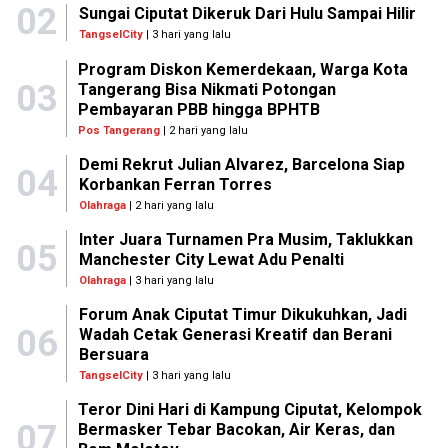
02
Sungai Ciputat Dikeruk Dari Hulu Sampai Hilir
TangselCity
| 3 hari yang lalu
Program Diskon Kemerdekaan, Warga Kota
03
Tangerang Bisa Nikmati Potongan
Pembayaran PBB hingga BPHTB
Pos Tangerang
| 2 hari yang lalu
Demi Rekrut Julian Alvarez, Barcelona Siap
04
Korbankan Ferran Torres
Olahraga
| 2 hari yang lalu
Inter Juara Turnamen Pra Musim, Taklukkan
05
Manchester City Lewat Adu Penalti
Olahraga
| 3 hari yang lalu
Forum Anak Ciputat Timur Dikukuhkan, Jadi
06
Wadah Cetak Generasi Kreatif dan Berani
Bersuara
TangselCity
| 3 hari yang lalu
Teror Dini Hari di Kampung Ciputat, Kelompok
07
Bermasker Tebar Bacokan, Air Keras, dan