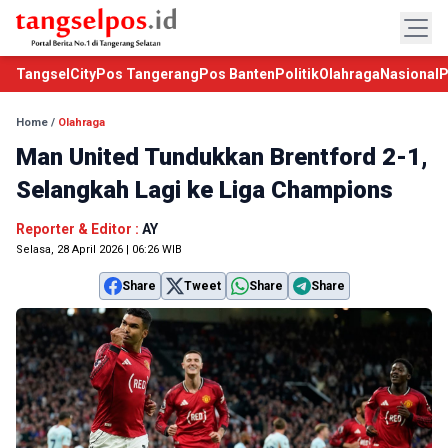
TangselCity
Pos Tangerang
Pos Banten
Politik
Olahraga
Nasional
P
Home
/
Olahraga
Man United Tundukkan Brentford 2-1,
Selangkah Lagi ke Liga Champions
Reporter & Editor :
AY
Selasa, 28 April 2026 | 06:26 WIB
Share
Tweet
Share
Share