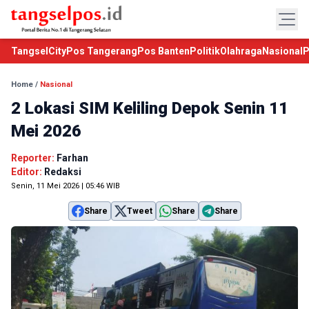
TangselCity
Pos Tangerang
Pos Banten
Politik
Olahraga
Nasional
P
Home
/
Nasional
2 Lokasi SIM Keliling Depok Senin 11
Mei 2026
Reporter:
Farhan
Editor:
Redaksi
Senin, 11 Mei 2026 | 05:46 WIB
Share
Tweet
Share
Share