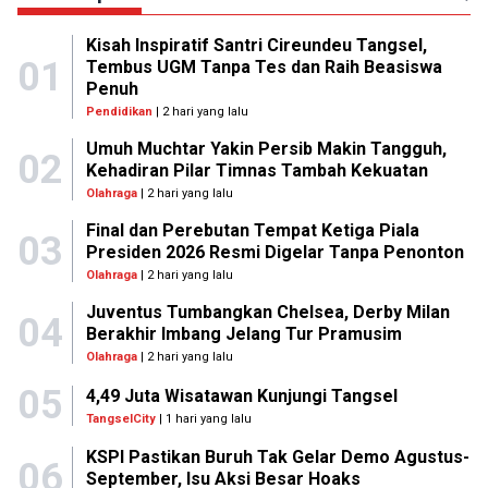
Kisah Inspiratif Santri Cireundeu Tangsel,
01
Tembus UGM Tanpa Tes dan Raih Beasiswa
Penuh
Pendidikan
| 2 hari yang lalu
Umuh Muchtar Yakin Persib Makin Tangguh,
02
Kehadiran Pilar Timnas Tambah Kekuatan
Olahraga
| 2 hari yang lalu
Final dan Perebutan Tempat Ketiga Piala
03
Presiden 2026 Resmi Digelar Tanpa Penonton
Olahraga
| 2 hari yang lalu
Juventus Tumbangkan Chelsea, Derby Milan
04
Berakhir Imbang Jelang Tur Pramusim
Olahraga
| 2 hari yang lalu
05
4,49 Juta Wisatawan Kunjungi Tangsel
TangselCity
| 1 hari yang lalu
KSPI Pastikan Buruh Tak Gelar Demo Agustus-
06
September, Isu Aksi Besar Hoaks